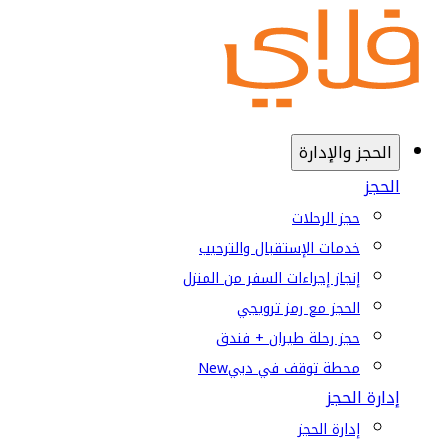
الحجز والإدارة
الحجز
حجز الرحلات
خدمات الإستقبال والترحيب
إنجاز إجراءات السفر من المنزل
الحجز مع رمز ترويجي
حجز رحلة طيران + فندق
محطة توقف في دبي
New
إدارة الحجز
إدارة الحجز