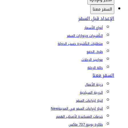
السفر معنا
الإعداد قبل السفر
أنواع الأسعار
التأشيرات وجوازات السفر
متطلبات التأشيرة حسب الدولة
طرق الدفع
مواعيد الرحلات
حالة الرحلة
السفر معنا
درجة الأعمال
الدرجة السياحية
إنجاز إجراءات السفر
إنجاز إجراءات السفر في المدينة
New
خدمات المساعدة لأصحاب الهمم
طائرة بوينغ 737 ماكس