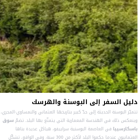
دليل السفر إلى البوسنة والهرسك
تتميّز البوسنة الحديثة إلى حدّ كبير بتاريخها العثماني والنمساوي-المجري،
وينعكس ذلك في الهندسة المعمارية التي يتمتّع بها البلد. تضمّ
سوق
باسكارسييا
في العاصمة البوسنية سراييفو، هياكل عديدة بناها
العثمانيون عندما حكموا البلد لأكثر من 300 سنة. وفي الواقع، تشكّل