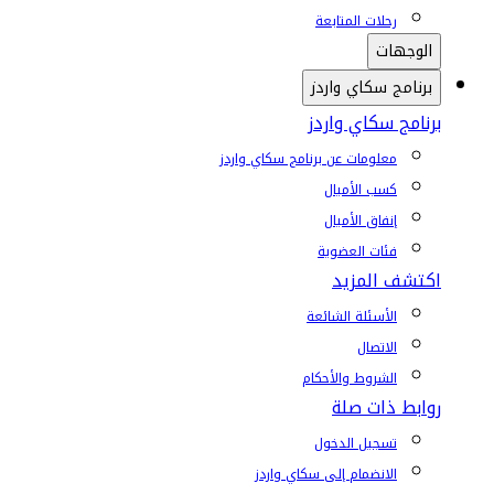
رحلات المتابعة
الوجهات
برنامج سكاي واردز
برنامج سكاي واردز
معلومات عن برنامج سكاي واردز
كسب الأميال
إنفاق الأميال
فئات العضوية
اكتشف المزيد
الأسئلة الشائعة
الاتصال
الشروط والأحكام
روابط ذات صلة
تسجيل الدخول
الانضمام إلى سكاي واردز