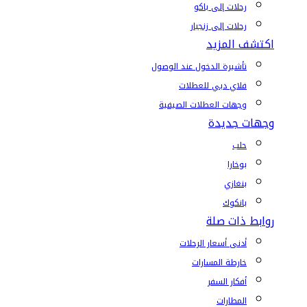
رحلات إلى باكو
رحلات إلى زنجبار
اكتشف المزيد
تأشيرة الدخول عند الوصول
فلاي دبي للعطلات
وجهات العطلات الصيفية
وجهات جديدة
حلب
بوخارا
بنغازي
بانكوك
روابط ذات صلة
أدنى أسعار الرحلات
خارطة المسارات
أفكار السفر
المطارات