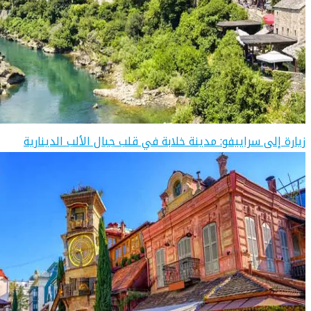
زيارة إلى سراييفو: مدينة خلابة في قلب جبال الألب الدينارية