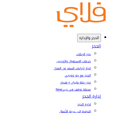
الحجز والإدارة
الحجز
حجز الرحلات
خدمات الإستقبال والترحيب
إنجاز إجراءات السفر من المنزل
الحجز مع رمز ترويجي
حجز رحلة طيران + فندق
محطة توقف في دبي
New
إدارة الحجز
إدارة الحجز
الترقية إلى درجة الأعمال