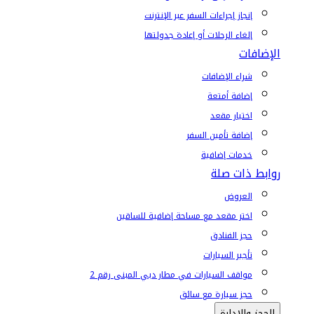
إنجاز إجراءات السفر عبر الإنترنت
إلغاء الرحلات أو إعادة جدولتها
الإضافات
شراء الإضافات
إضافة أمتعة
اختيار مقعد
إضافة تأمين السفر
خدمات إضافية
روابط ذات صلة
العروض
اختر مقعد مع مساحة إضافية للساقين
حجز الفنادق
تأجير السيارات
مواقف السيارات في مطار دبي المبنى رقم 2
حجز سيارة مع سائق
الحجز والإدارة