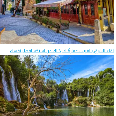
لقاء الشرق بالغرب - عمارةٌ لا بدّ لك من استكشافها بنفسك