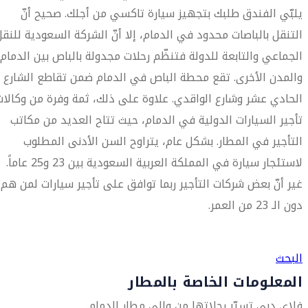
يلبّي الفندق طلبك بتجهيز سيارة تاكسي من أجلك. صحيح أنّ
التنقل بالباصات محدود في الدمام، إلا أنّ الشركة السعودية للنقل
الجماعي والتابعة للدولة فتنظّم رحلات مجدولة بالباص بين الدمام
والمدن الأخرى. تقع محطة الباص في الدمام ضمن تقاطع الشارع
الحادي عشر وشارع الواقدي. علاوة على ذلك، ثمة وفرة من وكالات
تأجير السيارات الدولية في الدمام، حيث تتاح العديد من مكاتب
التأجير في المطار. بشكل عام، يتراوح السن الأدنى المطلوب
لاستئجار سيارة في المملكة العربية السعودية بين 23 و25 عاماً.
غير أنّ بعض شركات التأجير ربما توافق على تأجير سيارات لمن هم
دون الـ 23 من العمر.
العثور على متجر السفر الأقرب إليك
البحث
المعلومات الخاصة بالمطار
فلاي دبي تسيّر رحلاتها من وإلى مطار الدمام.