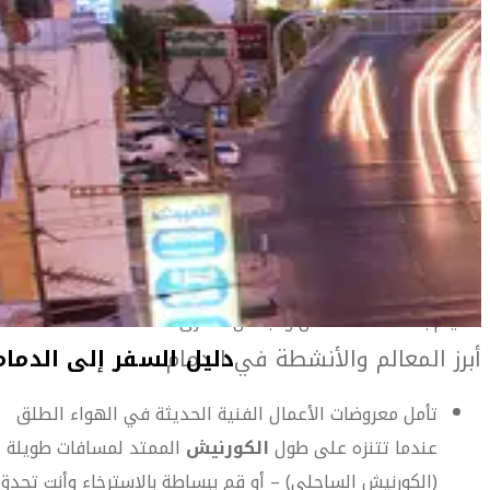
المعلومات الخاصة بالمطار
أهلاً بك في الدمام
تخيل مدينة يمكنك فيها الذهاب يومياً لصيد الأسماك، الغوص،
السباحة والإبحار طوال اليوم؟ تعتبر الدمام هي المكان الأفضل
للقيام بكل ذلك لما تتميز به من موقع مناسب على الشواطئ
الغربية للخليج العربي، كما تعتبر عاصمة المملكة العربية
السعودية في الإقليم الشرقي.
وهي أيضاً ثالث أكبر مدينة في البلاد، كما أنها قاعدة مثالية
للقيام باستكشاف المدن والبلدان الأخرى.
أبرز المعالم والأنشطة في الدمام
تأمل معروضات الأعمال الفنية الحديثة في الهواء الطلق
عندما تتنزه على طول
الكورنيش
الممتد لمسافات طويلة
(الكورنيش الساحلي) – أو قم ببساطة بالاسترخاء وأنت تحدق