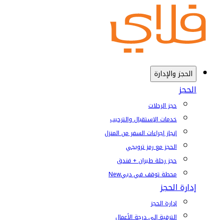
الحجز والإدارة
الحجز
حجز الرحلات
خدمات الإستقبال والترحيب
إنجاز إجراءات السفر من المنزل
الحجز مع رمز ترويجي
حجز رحلة طيران + فندق
محطة توقف في دبي
New
إدارة الحجز
إدارة الحجز
الترقية إلى درجة الأعمال