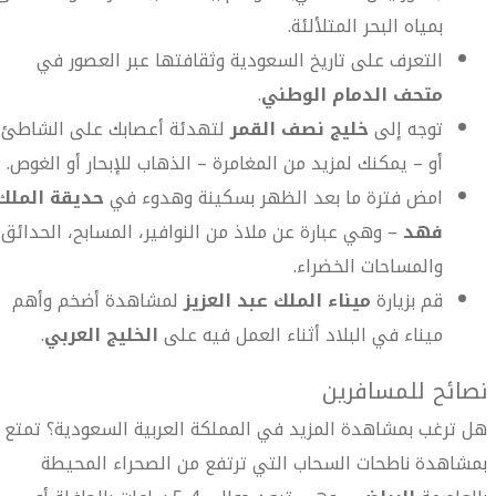
بمياه البحر المتلألئة.
التعرف على تاريخ السعودية وثقافتها عبر العصور في
متحف الدمام الوطني
.
توجه إلى
خليج نصف القمر
لتهدئة أعصابك على الشاطئ
أو – يمكنك لمزيد من المغامرة – الذهاب للإبحار أو الغوص.
امض فترة ما بعد الظهر بسكينة وهدوء في
حديقة الملك
فهد
– وهي عبارة عن ملاذ من النوافير، المسابح، الحدائق
والمساحات الخضراء.
قم بزيارة
ميناء الملك عبد العزيز
لمشاهدة أضخم وأهم
ميناء في البلاد أثناء العمل فيه على
الخليج العربي
.
نصائح للمسافرين
هل ترغب بمشاهدة المزيد في المملكة العربية السعودية؟ تمتع
بمشاهدة ناطحات السحاب التي ترتفع من الصحراء المحيطة