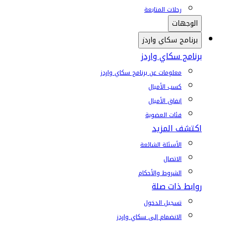
رحلات المتابعة
الوجهات
برنامج سكاي واردز
برنامج سكاي واردز
معلومات عن برنامج سكاي واردز
كسب الأميال
إنفاق الأميال
فئات العضوية
اكتشف المزيد
الأسئلة الشائعة
الاتصال
الشروط والأحكام
روابط ذات صلة
تسجيل الدخول
الانضمام إلى سكاي واردز