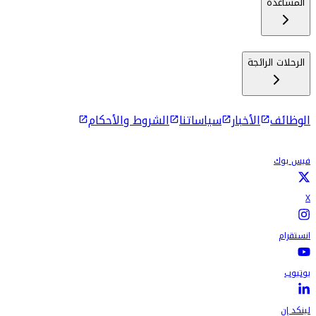
المساعدة
الرحلات الرائجة
الوظائف
الأخبار
سياساتنا
الشروط والأحكام
فيس بوك
X
انستقرام
يوتيوب
لينكد إن