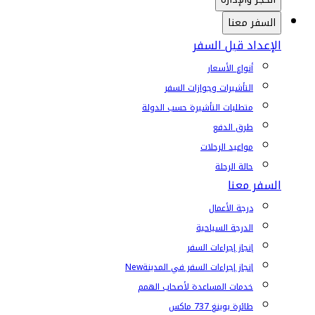
السفر معنا
الإعداد قبل السفر
أنواع الأسعار
التأشيرات وجوازات السفر
متطلبات التأشيرة حسب الدولة
طرق الدفع
مواعيد الرحلات
حالة الرحلة
السفر معنا
درجة الأعمال
الدرجة السياحية
إنجاز إجراءات السفر
إنجاز إجراءات السفر في المدينة
New
خدمات المساعدة لأصحاب الهمم
طائرة بوينغ 737 ماكس