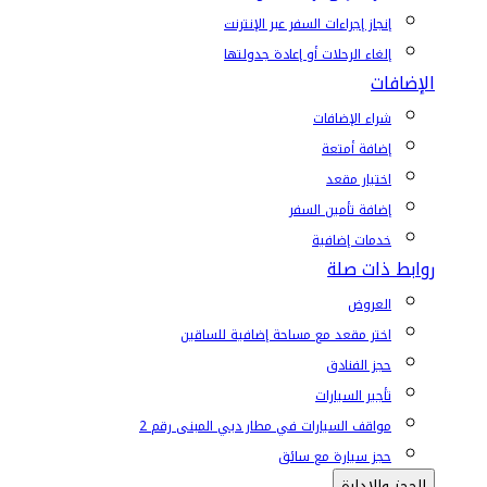
إنجاز إجراءات السفر عبر الإنترنت
إلغاء الرحلات أو إعادة جدولتها
الإضافات
شراء الإضافات
إضافة أمتعة
اختيار مقعد
إضافة تأمين السفر
خدمات إضافية
روابط ذات صلة
العروض
اختر مقعد مع مساحة إضافية للساقين
حجز الفنادق
تأجير السيارات
مواقف السيارات في مطار دبي المبنى رقم 2
حجز سيارة مع سائق
الحجز والإدارة