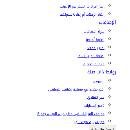
إنجاز إجراءات السفر عبر الإنترنت
إلغاء الرحلات أو إعادة جدولتها
الإضافات
شراء الإضافات
إضافة أمتعة
اختيار مقعد
إضافة تأمين السفر
خدمات إضافية
روابط ذات صلة
العروض
اختر مقعد مع مساحة إضافية للساقين
حجز الفنادق
تأجير السيارات
مواقف السيارات في مطار دبي المبنى رقم 2
حجز سيارة مع سائق
الحجز والإدارة