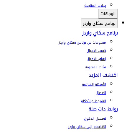
رحلات المتابعة
الوجهات
برنامج سكاي واردز
برنامج سكاي واردز
معلومات عن برنامج سكاي واردز
كسب الأميال
إنفاق الأميال
فئات العضوية
اكتشف المزيد
الأسئلة الشائعة
الاتصال
الشروط والأحكام
روابط ذات صلة
تسجيل الدخول
الانضمام إلى سكاي واردز