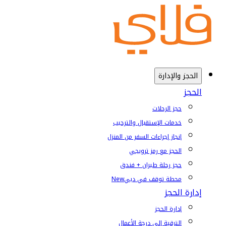
الحجز والإدارة
الحجز
حجز الرحلات
خدمات الإستقبال والترحيب
إنجاز إجراءات السفر من المنزل
الحجز مع رمز ترويجي
حجز رحلة طيران + فندق
محطة توقف في دبي
New
إدارة الحجز
إدارة الحجز
الترقية إلى درجة الأعمال