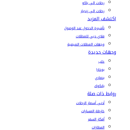
رحلات إلى باكو
رحلات إلى زنجبار
اكتشف المزيد
تأشيرة الدخول عند الوصول
فلاي دبي للعطلات
وجهات العطلات الصيفية
وجهات جديدة
حلب
بوخارا
بنغازي
بانكوك
روابط ذات صلة
أدنى أسعار الرحلات
خارطة المسارات
أفكار السفر
المطارات