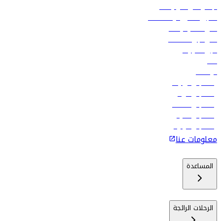
الإعلان على متن رحلاتنا
تسجيل الدخول لوكلاء السفر
أدنى أسعار الرحلات
فلاي دبي للعطلات
تأجير السيارات
فنادق
الوظائف
رحلات إلى تبيليسي
رحلات إلى الرياض
رحلات إلى مسقط
رحلات إلى ماليه
رحلات إلى كولومبو
معلومات عنا
المساعدة
الرحلات الرائجة