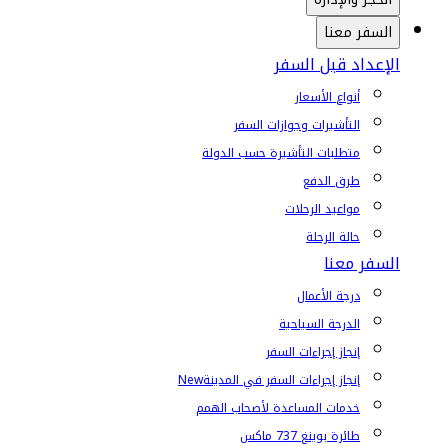
السفر معنا
الإعداد قبل السفر
أنواع الأسعار
التأشيرات وجوازات السفر
متطلبات التأشيرة حسب الدولة
طرق الدفع
مواعيد الرحلات
حالة الرحلة
السفر معنا
درجة الأعمال
الدرجة السياحية
إنجاز إجراءات السفر
إنجاز إجراءات السفر في المدينة
New
خدمات المساعدة لأصحاب الهمم
طائرة بوينغ 737 ماكس