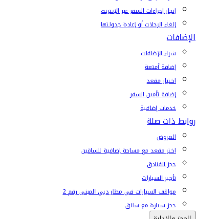
إنجاز إجراءات السفر عبر الإنترنت
إلغاء الرحلات أو إعادة جدولتها
الإضافات
شراء الإضافات
إضافة أمتعة
اختيار مقعد
إضافة تأمين السفر
خدمات إضافية
روابط ذات صلة
العروض
اختر مقعد مع مساحة إضافية للساقين
حجز الفنادق
تأجير السيارات
مواقف السيارات في مطار دبي المبنى رقم 2
حجز سيارة مع سائق
الحجز والإدارة