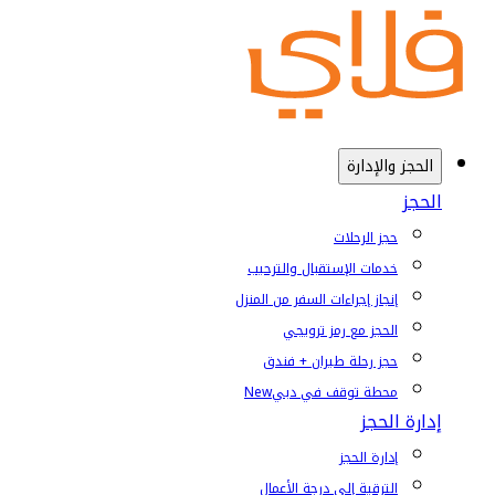
الحجز والإدارة
الحجز
حجز الرحلات
خدمات الإستقبال والترحيب
إنجاز إجراءات السفر من المنزل
الحجز مع رمز ترويجي
حجز رحلة طيران + فندق
محطة توقف في دبي
New
إدارة الحجز
إدارة الحجز
الترقية إلى درجة الأعمال