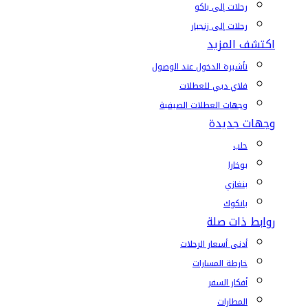
رحلات إلى باكو
رحلات إلى زنجبار
اكتشف المزيد
تأشيرة الدخول عند الوصول
فلاي دبي للعطلات
وجهات العطلات الصيفية
وجهات جديدة
حلب
بوخارا
بنغازي
بانكوك
روابط ذات صلة
أدنى أسعار الرحلات
خارطة المسارات
أفكار السفر
المطارات