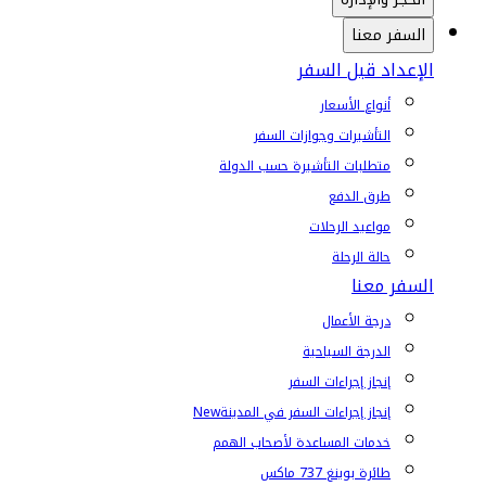
السفر معنا
الإعداد قبل السفر
أنواع الأسعار
التأشيرات وجوازات السفر
متطلبات التأشيرة حسب الدولة
طرق الدفع
مواعيد الرحلات
حالة الرحلة
السفر معنا
درجة الأعمال
الدرجة السياحية
إنجاز إجراءات السفر
إنجاز إجراءات السفر في المدينة
New
خدمات المساعدة لأصحاب الهمم
طائرة بوينغ 737 ماكس