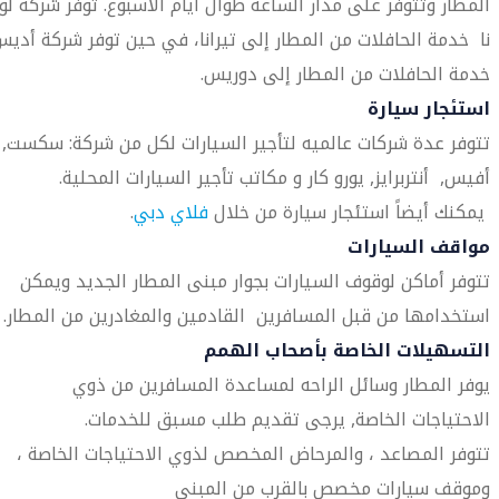
المطار وتتوفر على مدار الساعة طوال أيام الأسبوع. توفر شركة لو-
نا خدمة الحافلات من المطار إلى تيرانا، في حين توفر شركة أدي
خدمة الحافلات من المطار إلى دوريس.
استئجار سيارة
تتوفر عدة شركات عالميه لتأجير السيارات لكل من شركة: سكست,
أفيس, أنتربرايز, يورو كار و مكاتب تأجير السيارات المحلية.
يمكنك أيضاً استئجار سيارة من خلال
فلاي دبي
.
مواقف السيارات
تتوفر أماكن لوقوف السيارات بجوار مبنى المطار الجديد ويمكن
استخدامها من قبل المسافرين القادمين والمغادرين من المطار.
التسهيلات الخاصة بأصحاب الهمم
يوفر المطار وسائل الراحه لمساعدة المسافرين من ذوي
الاحتياجات الخاصة, يرجى تقديم طلب مسبق للخدمات.
تتوفر المصاعد ، والمرحاض المخصص لذوي الاحتياجات الخاصة ،
وموقف سيارات مخصص بالقرب من المبنى