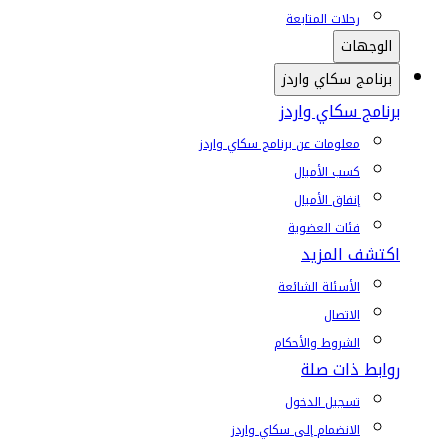
رحلات المتابعة
الوجهات
برنامج سكاي واردز
برنامج سكاي واردز
معلومات عن برنامج سكاي واردز
كسب الأميال
إنفاق الأميال
فئات العضوية
اكتشف المزيد
الأسئلة الشائعة
الاتصال
الشروط والأحكام
روابط ذات صلة
تسجيل الدخول
الانضمام إلى سكاي واردز