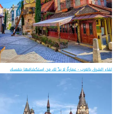
لقاء الشرق بالغرب - عمارةٌ لا بدّ لك من استكشافها بنفسك