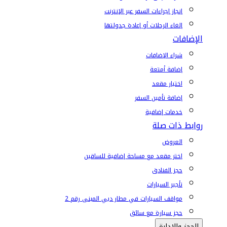
إنجاز إجراءات السفر عبر الإنترنت
إلغاء الرحلات أو إعادة جدولتها
الإضافات
شراء الإضافات
إضافة أمتعة
اختيار مقعد
إضافة تأمين السفر
خدمات إضافية
روابط ذات صلة
العروض
اختر مقعد مع مساحة إضافية للساقين
حجز الفنادق
تأجير السيارات
مواقف السيارات في مطار دبي المبنى رقم 2
حجز سيارة مع سائق
الحجز والإدارة