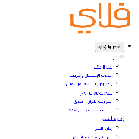
الحجز والإدارة
الحجز
حجز الرحلات
خدمات الإستقبال والترحيب
إنجاز إجراءات السفر من المنزل
الحجز مع رمز ترويجي
حجز رحلة طيران + فندق
محطة توقف في دبي
New
إدارة الحجز
إدارة الحجز
الترقية إلى درجة الأعمال