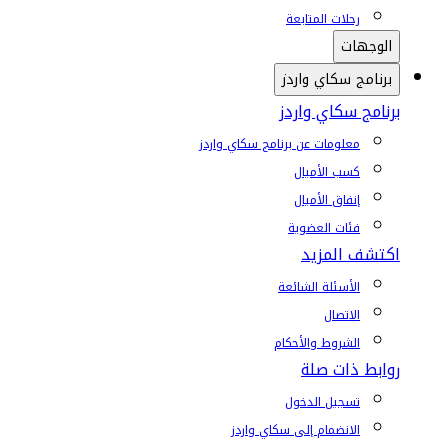
رحلات المتابعة
الوجهات
برنامج سكاي واردز
برنامج سكاي واردز
معلومات عن برنامج سكاي واردز
كسب الأميال
إنفاق الأميال
فئات العضوية
اكتشف المزيد
الأسئلة الشائعة
الاتصال
الشروط والأحكام
روابط ذات صلة
تسجيل الدخول
الانضمام إلى سكاي واردز