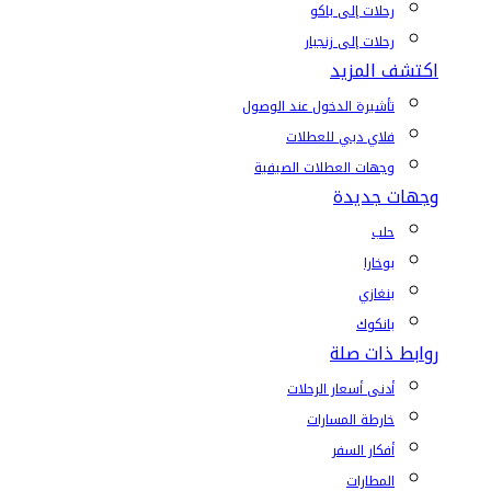
رحلات إلى باكو
رحلات إلى زنجبار
اكتشف المزيد
تأشيرة الدخول عند الوصول
فلاي دبي للعطلات
وجهات العطلات الصيفية
وجهات جديدة
حلب
بوخارا
بنغازي
بانكوك
روابط ذات صلة
أدنى أسعار الرحلات
خارطة المسارات
أفكار السفر
المطارات