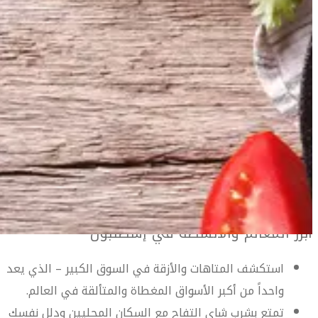
معلومات السفر
المعلومات الخاصة بالمطار
دليل السفر إلى إسطنبول
أهلاً بك في إسطنبول
احبس أنفاسك في هذه المدينة التي تحفز جميع الحواس. أسواق
مزدحمة، مطاعم ذات مستوى عالمي وأفق ساحرة تنصهر مع
معالم العصور الغابرة الملهمة للذاكرة على شواطئ مضيق
دليل السفر إلى إسطنبول
البوسفور.
تمثل عاصمة تركيا الاقتصادية والثقافية والواقعة على مفترق
الطرق بين أوروبا وآسيا مكاناً حقيقياً لالتقاء الشرق بالغرب.
أبرز المعالم والأنشطة في إسطنبول
Istanbul travel guide
استكشف المتاهات والأزقة في السوق الكبير – الذي يعد
واحداً من أكبر الأسواق المغطاة والمتألقة في العالم.
تمتع بشرب شاي التفاح مع السكان المحليين ودلل نفسك