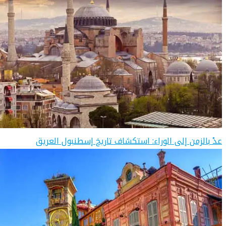
عدْ بالزمن إلى الوراء: استكشاف تاريخ إسطنبول العريق