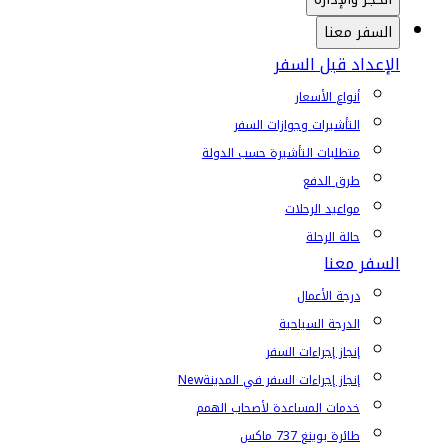
السفر معنا
الإعداد قبل السفر
أنواع الأسعار
التأشيرات وجوازات السفر
متطلبات التأشيرة حسب الدولة
طرق الدفع
مواعيد الرحلات
حالة الرحلة
السفر معنا
درجة الأعمال
الدرجة السياحية
إنجاز إجراءات السفر
إنجاز إجراءات السفر في المدينة
New
خدمات المساعدة لأصحاب الهمم
طائرة بوينغ 737 ماكس