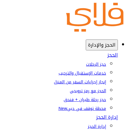
الحجز والإدارة
الحجز
حجز الرحلات
خدمات الإستقبال والترحيب
إنجاز إجراءات السفر من المنزل
الحجز مع رمز ترويجي
حجز رحلة طيران + فندق
محطة توقف في دبي
New
إدارة الحجز
إدارة الحجز