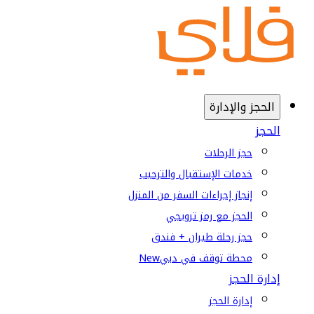
الحجز والإدارة
الحجز
حجز الرحلات
خدمات الإستقبال والترحيب
إنجاز إجراءات السفر من المنزل
الحجز مع رمز ترويجي
حجز رحلة طيران + فندق
محطة توقف في دبي
New
إدارة الحجز
إدارة الحجز