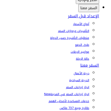
السفر معنا
الإعداد قبل السفر
أنواع الأسعار
التأشيرات وجوازات السفر
متطلبات التأشيرة حسب الدولة
طرق الدفع
مواعيد الرحلات
حالة الرحلة
السفر معنا
درجة الأعمال
الدرجة السياحية
إنجاز إجراءات السفر
إنجاز إجراءات السفر في المدينة
New
خدمات المساعدة لأصحاب الهمم
طائرة بوينغ 737 ماكس