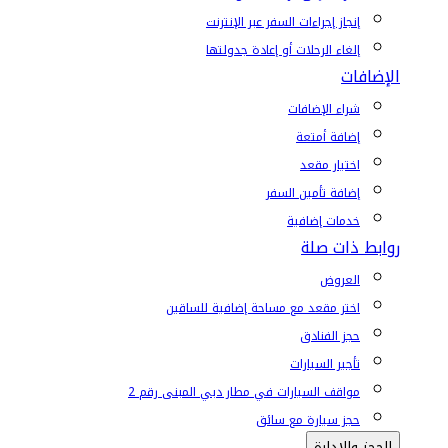
إنجاز إجراءات السفر عبر الإنترنت
إلغاء الرحلات أو إعادة جدولتها
الإضافات
شراء الإضافات
إضافة أمتعة
اختيار مقعد
إضافة تأمين السفر
خدمات إضافية
روابط ذات صلة
العروض
اختر مقعد مع مساحة إضافية للساقين
حجز الفنادق
تأجير السيارات
مواقف السيارات في مطار دبي المبنى رقم 2
حجز سيارة مع سائق
الحجز والإدارة