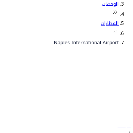
الوجهات
المطارات
Naples International Airport
© فلاي دبي 2026. جميع الحقوق محفوظة.
سياساتنا