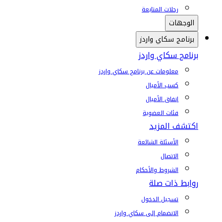
رحلات المتابعة
الوجهات
برنامج سكاي واردز
برنامج سكاي واردز
معلومات عن برنامج سكاي واردز
كسب الأميال
إنفاق الأميال
فئات العضوية
اكتشف المزيد
الأسئلة الشائعة
الاتصال
الشروط والأحكام
روابط ذات صلة
تسجيل الدخول
الانضمام إلى سكاي واردز