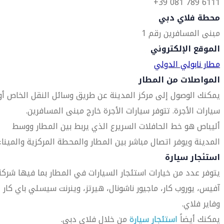
6111 789 081 39+
محطة فلاي دبي
مبنى المسافرين رقم 1
الموقع الإلكتروني
مطار نابولي الدولي
المواصلات من المطار
يمكنك الوصول إلى مركز المدينة عن طريق وسائل النقل الخاص أو
سيارات الأجرة. تتوفر سيارات الأجرة خارج مبنى المسافرين.
أليباص هو خط الحافلات السريرع الذي يربط بين المطار ووسط
المدينة ويوفر اتصال مباشر بين المطار والمحطة المركزية والميناء
استئجار سيارة
يتوفر عدد من خيارات استئجار السيارات في المطار بما فيها شركة
آفيس، يوروب كار، ماجيور ناشونال، هيرتز، وينرنت سيسلي باي كار
وفاير فلاي.
يمكنك أيضاً
استئجار سيارة
من خلال فلاي دبي.