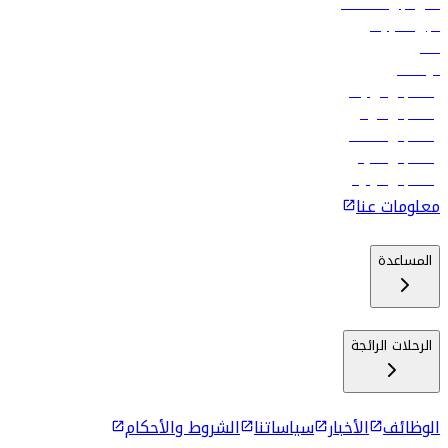
فلاي دبي للعطلات
تأجير السيارات
فنادق
الوظائف
رحلات إلى تبيليسي
رحلات إلى الرياض
رحلات إلى مسقط
رحلات إلى ماليه
رحلات إلى كولومبو
معلومات عنا
المساعدة
الرحلات الرائجة
الوظائف
الأخبار
سياساتنا
الشروط والأحكام