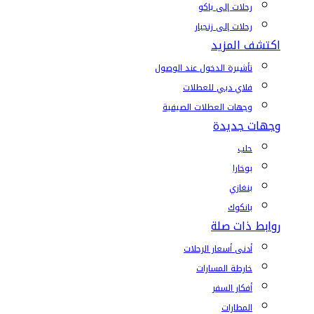
رحلات إلى باكو
رحلات إلى زنجبار
اكتشف المزيد
تأشيرة الدخول عند الوصول
فلاي دبي للعطلات
وجهات العطلات الصيفية
وجهات جديدة
حلب
بوخارا
بنغازي
بانكوك
روابط ذات صلة
أدنى أسعار الرحلات
خارطة المسارات
أفكار السفر
المطارات