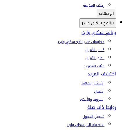
رحلات المتابعة
الوجهات
برنامج سكاي واردز
برنامج سكاي واردز
معلومات عن برنامج سكاي واردز
كسب الأميال
إنفاق الأميال
فئات العضوية
اكتشف المزيد
الأسئلة الشائعة
الاتصال
الشروط والأحكام
روابط ذات صلة
تسجيل الدخول
الانضمام إلى سكاي واردز