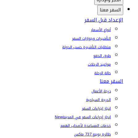
السفر معنا
الإعداد قبل السفر
أنواع الأسعار
التأشيرات وجوازات السفر
متطلبات التأشيرة حسب الدولة
طرق الدفع
مواعيد الرحلات
حالة الرحلة
السفر معنا
درجة الأعمال
الدرجة السياحية
إنجاز إجراءات السفر
إنجاز إجراءات السفر في المدينة
New
خدمات المساعدة لأصحاب الهمم
طائرة بوينغ 737 ماكس