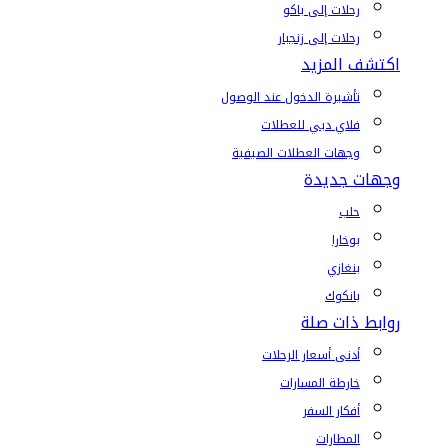
رحلات إلى باكو
رحلات إلى زنجبار
اكتشف المزيد
تأشيرة الدخول عند الوصول
فلاي دبي للعطلات
وجهات العطلات الصيفية
وجهات جديدة
حلب
بوخارا
بنغازي
بانكوك
روابط ذات صلة
أدنى أسعار الرحلات
خارطة المسارات
أفكار السفر
المطارات