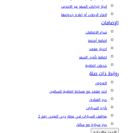
إنجاز إجراءات السفر عبر الإنترنت
إلغاء الرحلات أو إعادة جدولتها
الإضافات
شراء الإضافات
إضافة أمتعة
اختيار مقعد
إضافة تأمين السفر
خدمات إضافية
روابط ذات صلة
العروض
اختر مقعد مع مساحة إضافية للساقين
حجز الفنادق
تأجير السيارات
مواقف السيارات في مطار دبي المبنى رقم 2
حجز سيارة مع سائق
الحجز والإدارة