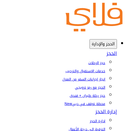
الحجز والإدارة
الحجز
حجز الرحلات
خدمات الإستقبال والترحيب
إنجاز إجراءات السفر من المنزل
الحجز مع رمز ترويجي
حجز رحلة طيران + فندق
محطة توقف في دبي
New
إدارة الحجز
إدارة الحجز
الترقية إلى درجة الأعمال