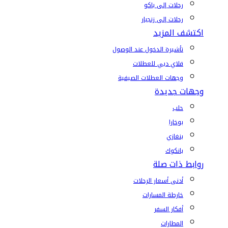
رحلات إلى باكو
رحلات إلى زنجبار
اكتشف المزيد
تأشيرة الدخول عند الوصول
فلاي دبي للعطلات
وجهات العطلات الصيفية
وجهات جديدة
حلب
بوخارا
بنغازي
بانكوك
روابط ذات صلة
أدنى أسعار الرحلات
خارطة المسارات
أفكار السفر
المطارات