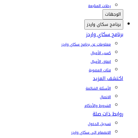
رحلات المتابعة
الوجهات
برنامج سكاي واردز
برنامج سكاي واردز
معلومات عن برنامج سكاي واردز
كسب الأميال
إنفاق الأميال
فئات العضوية
اكتشف المزيد
الأسئلة الشائعة
الاتصال
الشروط والأحكام
روابط ذات صلة
تسجيل الدخول
الانضمام إلى سكاي واردز