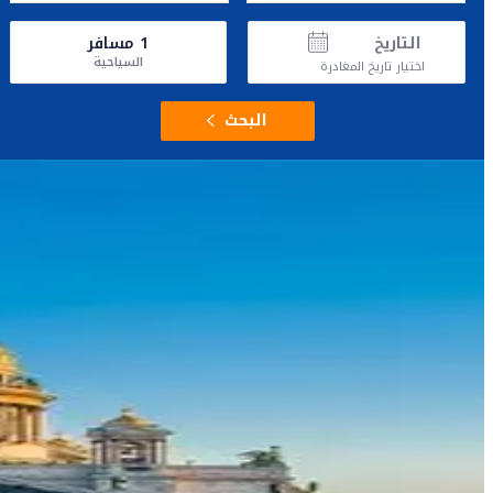
التاريخ
1
مسافر
السياحية
اختيار تاريخ المغادرة
البحث