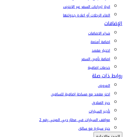
إنجاز إجراءات السفر عبر الإنترنت
إلغاء الرحلات أو إعادة جدولتها
الإضافات
شراء الإضافات
إضافة أمتعة
اختيار مقعد
إضافة تأمين السفر
خدمات إضافية
روابط ذات صلة
العروض
اختر مقعد مع مساحة إضافية للساقين
حجز الفنادق
تأجير السيارات
مواقف السيارات في مطار دبي المبنى رقم 2
حجز سيارة مع سائق
الحجز والإدارة