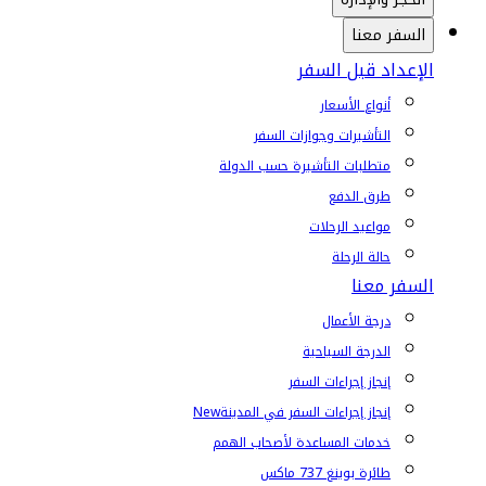
السفر معنا
الإعداد قبل السفر
أنواع الأسعار
التأشيرات وجوازات السفر
متطلبات التأشيرة حسب الدولة
طرق الدفع
مواعيد الرحلات
حالة الرحلة
السفر معنا
درجة الأعمال
الدرجة السياحية
إنجاز إجراءات السفر
إنجاز إجراءات السفر في المدينة
New
خدمات المساعدة لأصحاب الهمم
طائرة بوينغ 737 ماكس