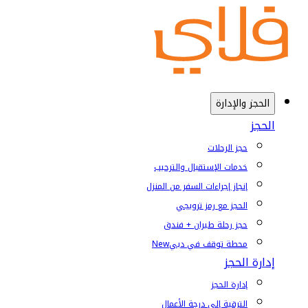
الحجز والإدارة
الحجز
حجز الرحلات
خدمات الإستقبال والترحيب
إنجاز إجراءات السفر من المنزل
الحجز مع رمز ترويجي
حجز رحلة طيران + فندق
محطة توقف في دبي
New
إدارة الحجز
إدارة الحجز
الترقية إلى درجة الأعمال