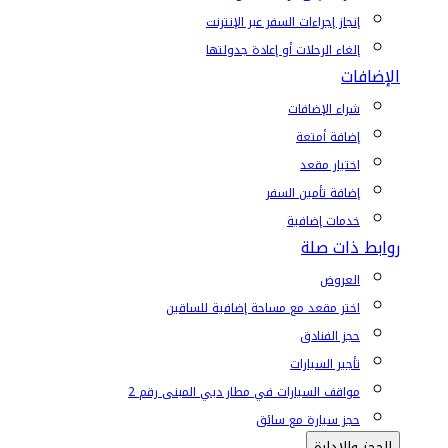
إنجاز إجراءات السفر عبر الإنترنت
إلغاء الرحلات أو إعادة جدولتها
الإضافات
شراء الإضافات
إضافة أمتعة
اختيار مقعد
إضافة تأمين السفر
خدمات إضافية
روابط ذات صلة
العروض
اختر مقعد مع مساحة إضافية للساقين
حجز الفنادق
تأجير السيارات
مواقف السيارات في مطار دبي المبنى رقم 2
حجز سيارة مع سائق
الحجز والإدارة