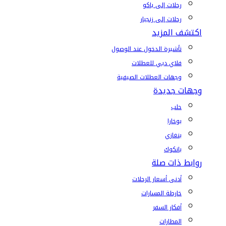
رحلات إلى باكو
رحلات إلى زنجبار
اكتشف المزيد
تأشيرة الدخول عند الوصول
فلاي دبي للعطلات
وجهات العطلات الصيفية
وجهات جديدة
حلب
بوخارا
بنغازي
بانكوك
روابط ذات صلة
أدنى أسعار الرحلات
خارطة المسارات
أفكار السفر
المطارات