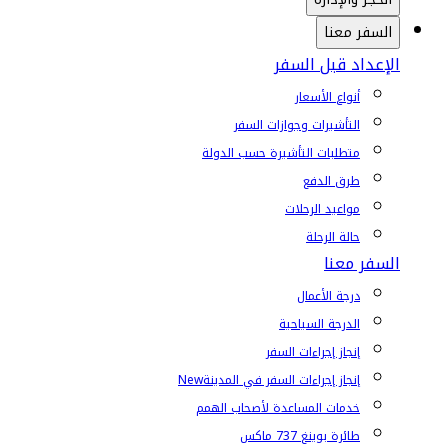
السفر معنا
الإعداد قبل السفر
أنواع الأسعار
التأشيرات وجوازات السفر
متطلبات التأشيرة حسب الدولة
طرق الدفع
مواعيد الرحلات
حالة الرحلة
السفر معنا
درجة الأعمال
الدرجة السياحية
إنجاز إجراءات السفر
إنجاز إجراءات السفر في المدينة
New
خدمات المساعدة لأصحاب الهمم
طائرة بوينغ 737 ماكس