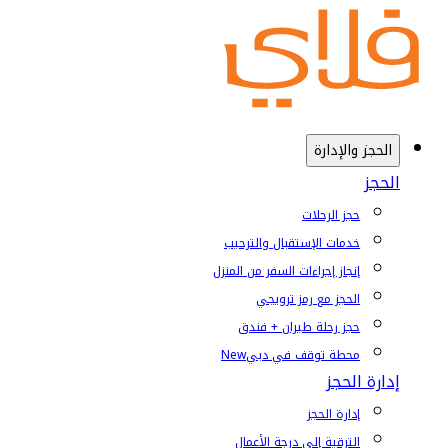
الحجز والإدارة
الحجز
حجز الرحلات
خدمات الإستقبال والترحيب
إنجاز إجراءات السفر من المنزل
الحجز مع رمز ترويجي
حجز رحلة طيران + فندق
محطة توقف في دبي
New
إدارة الحجز
إدارة الحجز
الترقية إلى درجة الأعمال