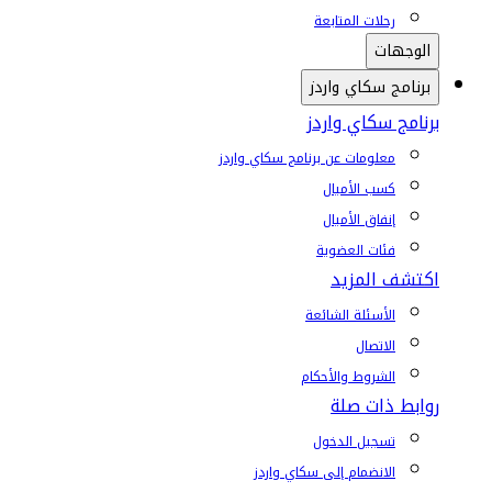
رحلات المتابعة
الوجهات
برنامج سكاي واردز
برنامج سكاي واردز
معلومات عن برنامج سكاي واردز
كسب الأميال
إنفاق الأميال
فئات العضوية
اكتشف المزيد
الأسئلة الشائعة
الاتصال
الشروط والأحكام
روابط ذات صلة
تسجيل الدخول
الانضمام إلى سكاي واردز