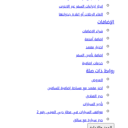
إنجاز إجراءات السفر عبر الإنترنت
إلغاء الرحلات أو إعادة جدولتها
الإضافات
شراء الإضافات
إضافة أمتعة
اختيار مقعد
إضافة تأمين السفر
خدمات إضافية
روابط ذات صلة
العروض
اختر مقعد مع مساحة إضافية للساقين
حجز الفنادق
تأجير السيارات
مواقف السيارات في مطار دبي المبنى رقم 2
حجز سيارة مع سائق
الحجز والإدارة