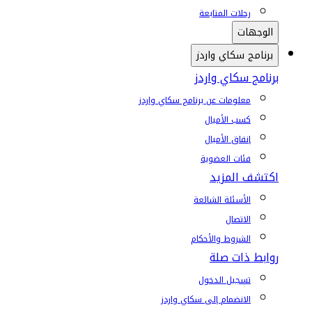
رحلات المتابعة
الوجهات
برنامج سكاي واردز
برنامج سكاي واردز
معلومات عن برنامج سكاي واردز
كسب الأميال
إنفاق الأميال
فئات العضوية
اكتشف المزيد
الأسئلة الشائعة
الاتصال
الشروط والأحكام
روابط ذات صلة
تسجيل الدخول
الانضمام إلى سكاي واردز