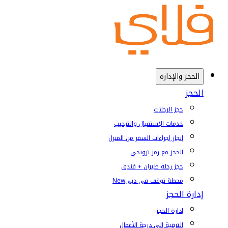
الحجز والإدارة
الحجز
حجز الرحلات
خدمات الإستقبال والترحيب
إنجاز إجراءات السفر من المنزل
الحجز مع رمز ترويجي
حجز رحلة طيران + فندق
محطة توقف في دبي
New
إدارة الحجز
إدارة الحجز
الترقية إلى درجة الأعمال