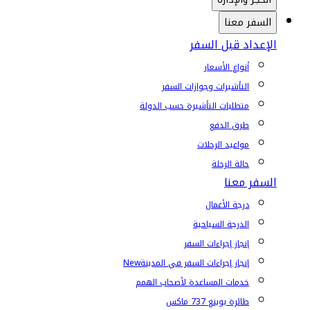
السفر معنا
الإعداد قبل السفر
أنواع الأسعار
التأشيرات وجوازات السفر
متطلبات التأشيرة حسب الدولة
طرق الدفع
مواعيد الرحلات
حالة الرحلة
السفر معنا
درجة الأعمال
الدرجة السياحية
إنجاز إجراءات السفر
إنجاز إجراءات السفر في المدينة
New
خدمات المساعدة لأصحاب الهمم
طائرة بوينغ 737 ماكس