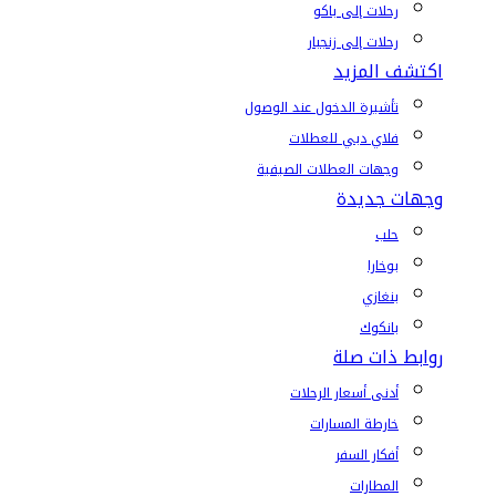
رحلات إلى باكو
رحلات إلى زنجبار
اكتشف المزيد
تأشيرة الدخول عند الوصول
فلاي دبي للعطلات
وجهات العطلات الصيفية
وجهات جديدة
حلب
بوخارا
بنغازي
بانكوك
روابط ذات صلة
أدنى أسعار الرحلات
خارطة المسارات
أفكار السفر
المطارات