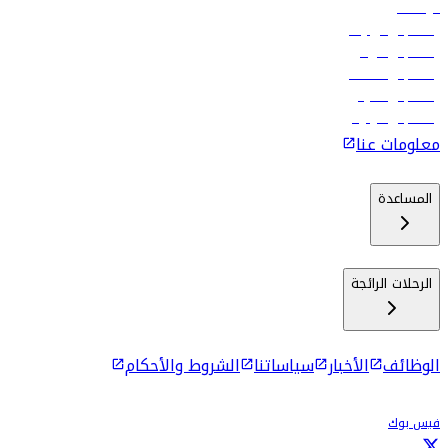
الوظائف
رحلات إلى تبيليسي
رحلات إلى الرياض
رحلات إلى مسقط
رحلات إلى ماليه
رحلات إلى كولومبو
معلومات عنا
المساعدة
الرحلات الرائجة
الوظائف
الأخبار
سياساتنا
الشروط والأحكام
فيس بوك