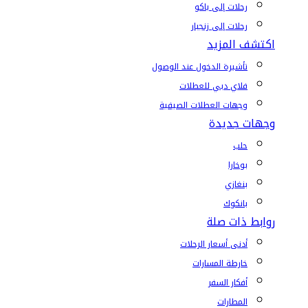
رحلات إلى باكو
رحلات إلى زنجبار
اكتشف المزيد
تأشيرة الدخول عند الوصول
فلاي دبي للعطلات
وجهات العطلات الصيفية
وجهات جديدة
حلب
بوخارا
بنغازي
بانكوك
روابط ذات صلة
أدنى أسعار الرحلات
خارطة المسارات
أفكار السفر
المطارات