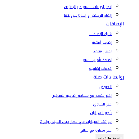
إنجاز إجراءات السفر عبر الإنترنت
إلغاء الرحلات أو إعادة جدولتها
الإضافات
شراء الإضافات
إضافة أمتعة
اختيار مقعد
إضافة تأمين السفر
خدمات إضافية
روابط ذات صلة
العروض
اختر مقعد مع مساحة إضافية للساقين
حجز الفنادق
تأجير السيارات
مواقف السيارات في مطار دبي المبنى رقم 2
حجز سيارة مع سائق
الحجز والإدارة