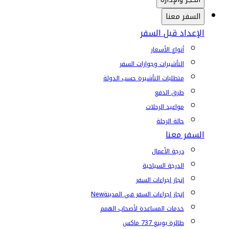
السفر معنا
الإعداد قبل السفر
أنواع الأسعار
التأشيرات وجوازات السفر
متطلبات التأشيرة حسب الدولة
طرق الدفع
مواعيد الرحلات
حالة الرحلة
السفر معنا
درجة الأعمال
الدرجة السياحية
إنجاز إجراءات السفر
إنجاز إجراءات السفر في المدينة
New
خدمات المساعدة لأصحاب الهمم
طائرة بوينغ 737 ماكس