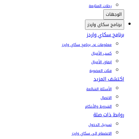
رحلات المتابعة
الوجهات
برنامج سكاي واردز
برنامج سكاي واردز
معلومات عن برنامج سكاي واردز
كسب الأميال
إنفاق الأميال
فئات العضوية
اكتشف المزيد
الأسئلة الشائعة
الاتصال
الشروط والأحكام
روابط ذات صلة
تسجيل الدخول
الانضمام إلى سكاي واردز