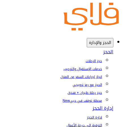
الحجز والإدارة
الحجز
حجز الرحلات
خدمات الإستقبال والترحيب
إنجاز إجراءات السفر من المنزل
الحجز مع رمز ترويجي
حجز رحلة طيران + فندق
محطة توقف في دبي
New
إدارة الحجز
إدارة الحجز
الترقية إلى درجة الأعمال