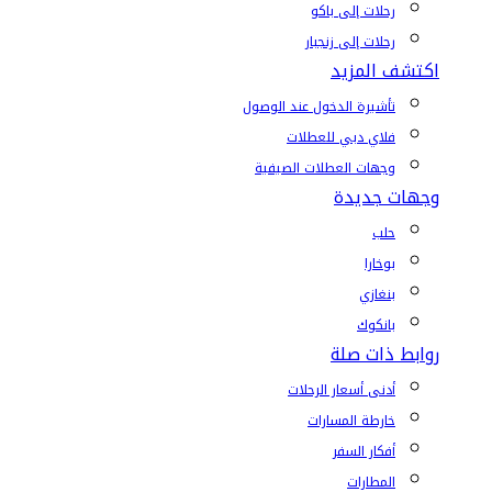
رحلات إلى باكو
رحلات إلى زنجبار
اكتشف المزيد
تأشيرة الدخول عند الوصول
فلاي دبي للعطلات
وجهات العطلات الصيفية
وجهات جديدة
حلب
بوخارا
بنغازي
بانكوك
روابط ذات صلة
أدنى أسعار الرحلات
خارطة المسارات
أفكار السفر
المطارات