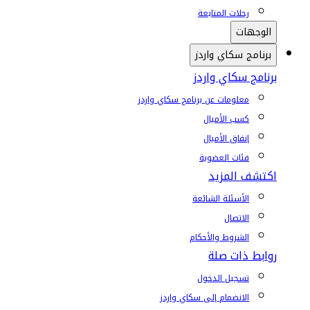
رحلات المتابعة
الوجهات
برنامج سكاي واردز
برنامج سكاي واردز
معلومات عن برنامج سكاي واردز
كسب الأميال
إنفاق الأميال
فئات العضوية
اكتشف المزيد
الأسئلة الشائعة
الاتصال
الشروط والأحكام
روابط ذات صلة
تسجيل الدخول
الانضمام إلى سكاي واردز