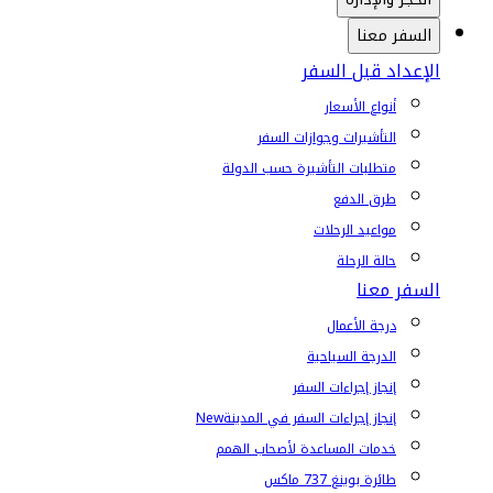
السفر معنا
الإعداد قبل السفر
أنواع الأسعار
التأشيرات وجوازات السفر
متطلبات التأشيرة حسب الدولة
طرق الدفع
مواعيد الرحلات
حالة الرحلة
السفر معنا
درجة الأعمال
الدرجة السياحية
إنجاز إجراءات السفر
إنجاز إجراءات السفر في المدينة
New
خدمات المساعدة لأصحاب الهمم
طائرة بوينغ 737 ماكس