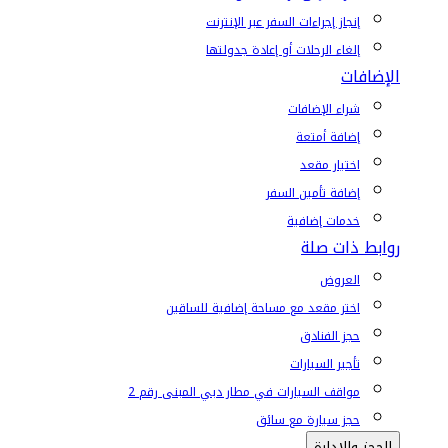
إنجاز إجراءات السفر عبر الإنترنت
إلغاء الرحلات أو إعادة جدولتها
الإضافات
شراء الإضافات
إضافة أمتعة
اختيار مقعد
إضافة تأمين السفر
خدمات إضافية
روابط ذات صلة
العروض
اختر مقعد مع مساحة إضافية للساقين
حجز الفنادق
تأجير السيارات
مواقف السيارات في مطار دبي المبنى رقم 2
حجز سيارة مع سائق
الحجز والإدارة