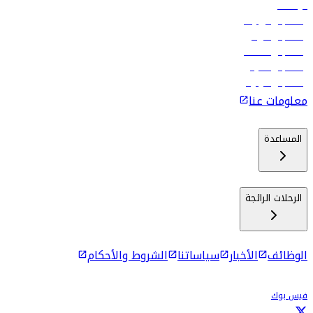
الوظائف
رحلات إلى تبيليسي
رحلات إلى الرياض
رحلات إلى مسقط
رحلات إلى ماليه
رحلات إلى كولومبو
معلومات عنا
المساعدة
الرحلات الرائجة
الوظائف
الأخبار
سياساتنا
الشروط والأحكام
فيس بوك