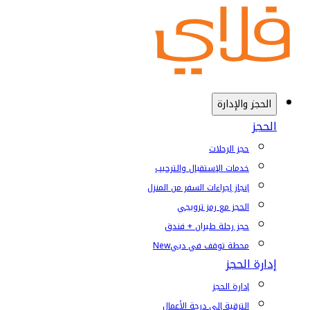
الحجز والإدارة
الحجز
حجز الرحلات
خدمات الإستقبال والترحيب
إنجاز إجراءات السفر من المنزل
الحجز مع رمز ترويجي
حجز رحلة طيران + فندق
محطة توقف في دبي
New
إدارة الحجز
إدارة الحجز
الترقية إلى درجة الأعمال