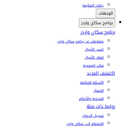
رحلات المتابعة
الوجهات
برنامج سكاي واردز
برنامج سكاي واردز
معلومات عن برنامج سكاي واردز
كسب الأميال
إنفاق الأميال
فئات العضوية
اكتشف المزيد
الأسئلة الشائعة
الاتصال
الشروط والأحكام
روابط ذات صلة
تسجيل الدخول
الانضمام إلى سكاي واردز