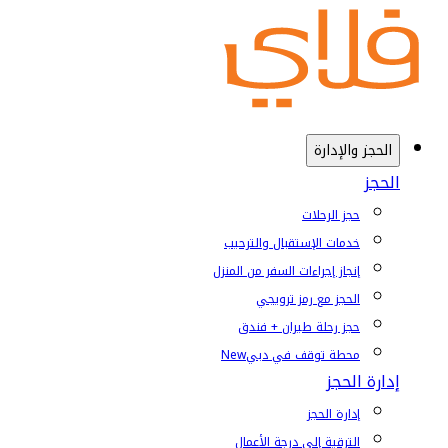
الحجز والإدارة
الحجز
حجز الرحلات
خدمات الإستقبال والترحيب
إنجاز إجراءات السفر من المنزل
الحجز مع رمز ترويجي
حجز رحلة طيران + فندق
محطة توقف في دبي
New
إدارة الحجز
إدارة الحجز
الترقية إلى درجة الأعمال