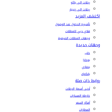
رحلات إلى باكو
رحلات إلى زنجبار
اكتشف المزيد
تأشيرة الدخول عند الوصول
فلاي دبي للعطلات
وجهات العطلات الصيفية
وجهات جديدة
حلب
بوخارا
بنغازي
بانكوك
روابط ذات صلة
أدنى أسعار الرحلات
خارطة المسارات
أفكار السفر
المطارات