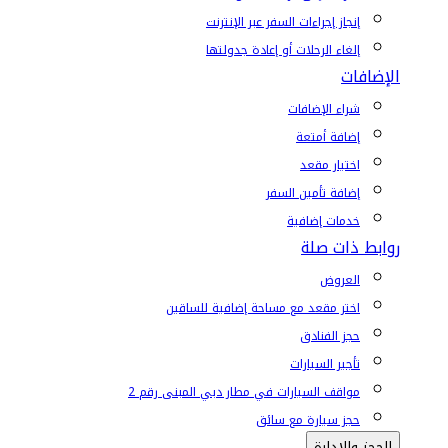
إنجاز إجراءات السفر عبر الإنترنت
إلغاء الرحلات أو إعادة جدولتها
الإضافات
شراء الإضافات
إضافة أمتعة
اختيار مقعد
إضافة تأمين السفر
خدمات إضافية
روابط ذات صلة
العروض
اختر مقعد مع مساحة إضافية للساقين
حجز الفنادق
تأجير السيارات
مواقف السيارات في مطار دبي المبنى رقم 2
حجز سيارة مع سائق
الحجز والإدارة