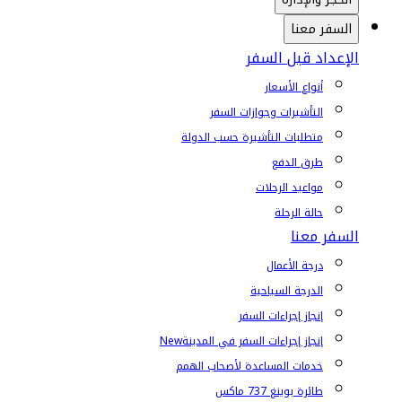
السفر معنا
الإعداد قبل السفر
أنواع الأسعار
التأشيرات وجوازات السفر
متطلبات التأشيرة حسب الدولة
طرق الدفع
مواعيد الرحلات
حالة الرحلة
السفر معنا
درجة الأعمال
الدرجة السياحية
إنجاز إجراءات السفر
إنجاز إجراءات السفر في المدينة
New
خدمات المساعدة لأصحاب الهمم
طائرة بوينغ 737 ماكس