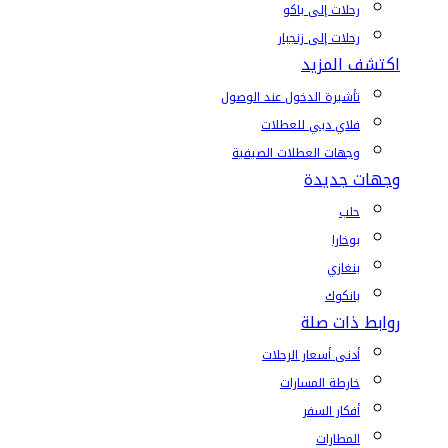
رحلات إلى باكو
رحلات إلى زنجبار
اكتشف المزيد
تأشيرة الدخول عند الوصول
فلاي دبي للعطلات
وجهات العطلات الصيفية
وجهات جديدة
حلب
بوخارا
بنغازي
بانكوك
روابط ذات صلة
أدنى أسعار الرحلات
خارطة المسارات
أفكار السفر
المطارات