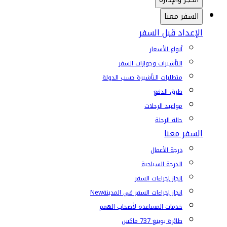
السفر معنا
الإعداد قبل السفر
أنواع الأسعار
التأشيرات وجوازات السفر
متطلبات التأشيرة حسب الدولة
طرق الدفع
مواعيد الرحلات
حالة الرحلة
السفر معنا
درجة الأعمال
الدرجة السياحية
إنجاز إجراءات السفر
إنجاز إجراءات السفر في المدينة
New
خدمات المساعدة لأصحاب الهمم
طائرة بوينغ 737 ماكس