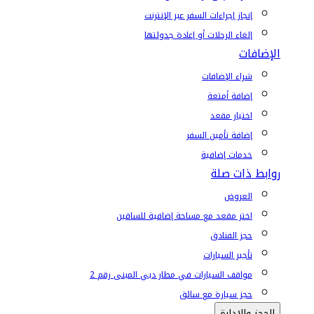
إنجاز إجراءات السفر عبر الإنترنت
إلغاء الرحلات أو إعادة جدولتها
الإضافات
شراء الإضافات
إضافة أمتعة
اختيار مقعد
إضافة تأمين السفر
خدمات إضافية
روابط ذات صلة
العروض
اختر مقعد مع مساحة إضافية للساقين
حجز الفنادق
تأجير السيارات
مواقف السيارات في مطار دبي المبنى رقم 2
حجز سيارة مع سائق
الحجز والإدارة