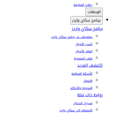
رحلات المتابعة
الوجهات
برنامج سكاي واردز
برنامج سكاي واردز
معلومات عن برنامج سكاي واردز
كسب الأميال
إنفاق الأميال
فئات العضوية
اكتشف المزيد
الأسئلة الشائعة
الاتصال
الشروط والأحكام
روابط ذات صلة
تسجيل الدخول
الانضمام إلى سكاي واردز