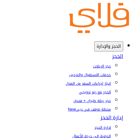
الحجز والإدارة
الحجز
حجز الرحلات
خدمات الإستقبال والترحيب
إنجاز إجراءات السفر من المنزل
الحجز مع رمز ترويجي
حجز رحلة طيران + فندق
محطة توقف في دبي
New
إدارة الحجز
إدارة الحجز
الترقية إلى درجة الأعمال