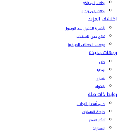
رحلات إلى باكو
رحلات إلى زنجبار
اكتشف المزيد
تأشيرة الدخول عند الوصول
فلاي دبي للعطلات
وجهات العطلات الصيفية
وجهات جديدة
حلب
بوخارا
بنغازي
بانكوك
روابط ذات صلة
أدنى أسعار الرحلات
خارطة المسارات
أفكار السفر
المطارات