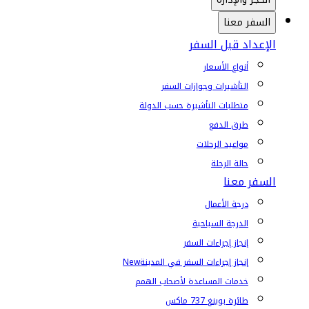
السفر معنا
الإعداد قبل السفر
أنواع الأسعار
التأشيرات وجوازات السفر
متطلبات التأشيرة حسب الدولة
طرق الدفع
مواعيد الرحلات
حالة الرحلة
السفر معنا
درجة الأعمال
الدرجة السياحية
إنجاز إجراءات السفر
إنجاز إجراءات السفر في المدينة
New
خدمات المساعدة لأصحاب الهمم
طائرة بوينغ 737 ماكس