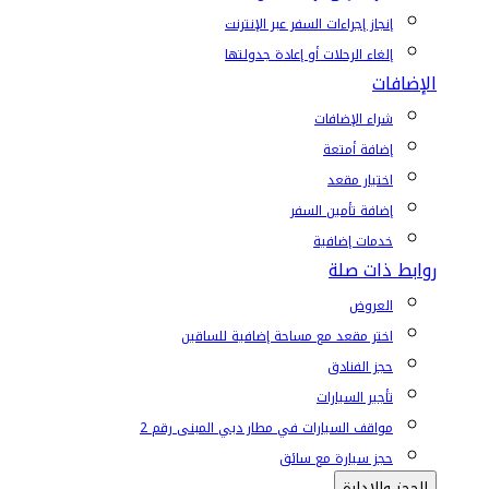
إنجاز إجراءات السفر عبر الإنترنت
إلغاء الرحلات أو إعادة جدولتها
الإضافات
شراء الإضافات
إضافة أمتعة
اختيار مقعد
إضافة تأمين السفر
خدمات إضافية
روابط ذات صلة
العروض
اختر مقعد مع مساحة إضافية للساقين
حجز الفنادق
تأجير السيارات
مواقف السيارات في مطار دبي المبنى رقم 2
حجز سيارة مع سائق
الحجز والإدارة