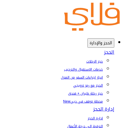
الحجز والإدارة
الحجز
حجز الرحلات
خدمات الإستقبال والترحيب
إنجاز إجراءات السفر من المنزل
الحجز مع رمز ترويجي
حجز رحلة طيران + فندق
محطة توقف في دبي
New
إدارة الحجز
إدارة الحجز
الترقية إلى درجة الأعمال