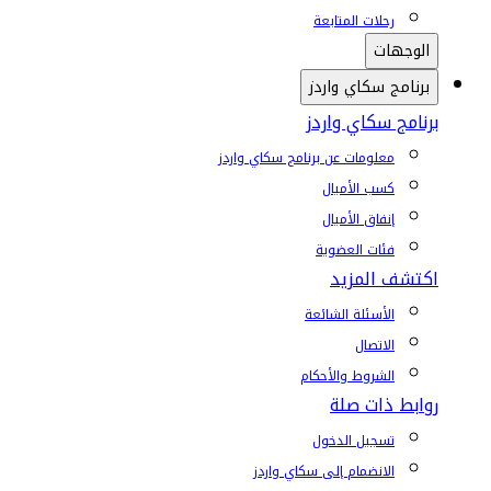
رحلات المتابعة
الوجهات
برنامج سكاي واردز
برنامج سكاي واردز
معلومات عن برنامج سكاي واردز
كسب الأميال
إنفاق الأميال
فئات العضوية
اكتشف المزيد
الأسئلة الشائعة
الاتصال
الشروط والأحكام
روابط ذات صلة
تسجيل الدخول
الانضمام إلى سكاي واردز