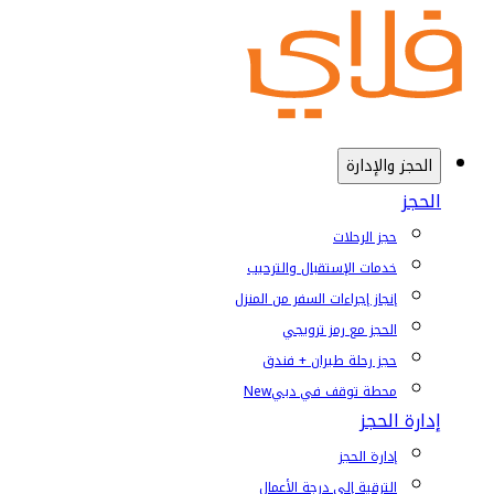
الحجز والإدارة
الحجز
حجز الرحلات
خدمات الإستقبال والترحيب
إنجاز إجراءات السفر من المنزل
الحجز مع رمز ترويجي
حجز رحلة طيران + فندق
محطة توقف في دبي
New
إدارة الحجز
إدارة الحجز
الترقية إلى درجة الأعمال