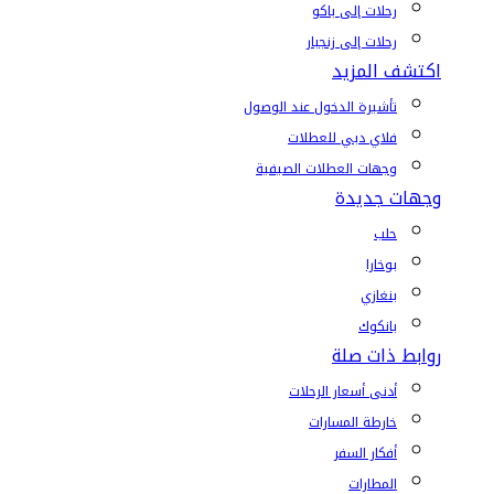
رحلات إلى باكو
رحلات إلى زنجبار
اكتشف المزيد
تأشيرة الدخول عند الوصول
فلاي دبي للعطلات
وجهات العطلات الصيفية
وجهات جديدة
حلب
بوخارا
بنغازي
بانكوك
روابط ذات صلة
أدنى أسعار الرحلات
خارطة المسارات
أفكار السفر
المطارات