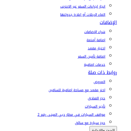
إنجاز إجراءات السفر عبر الإنترنت
إلغاء الرحلات أو إعادة جدولتها
الإضافات
شراء الإضافات
إضافة أمتعة
اختيار مقعد
إضافة تأمين السفر
خدمات إضافية
روابط ذات صلة
العروض
اختر مقعد مع مساحة إضافية للساقين
حجز الفنادق
تأجير السيارات
مواقف السيارات في مطار دبي المبنى رقم 2
حجز سيارة مع سائق
الحجز والإدارة