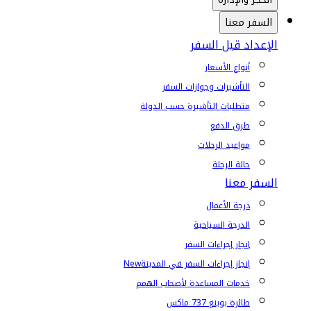
السفر معنا
الإعداد قبل السفر
أنواع الأسعار
التأشيرات وجوازات السفر
متطلبات التأشيرة حسب الدولة
طرق الدفع
مواعيد الرحلات
حالة الرحلة
السفر معنا
درجة الأعمال
الدرجة السياحية
إنجاز إجراءات السفر
إنجاز إجراءات السفر في المدينة
New
خدمات المساعدة لأصحاب الهمم
طائرة بوينغ 737 ماكس