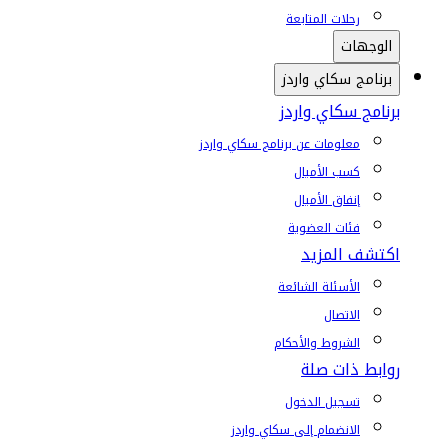
رحلات المتابعة
الوجهات
برنامج سكاي واردز
برنامج سكاي واردز
معلومات عن برنامج سكاي واردز
كسب الأميال
إنفاق الأميال
فئات العضوية
اكتشف المزيد
الأسئلة الشائعة
الاتصال
الشروط والأحكام
روابط ذات صلة
تسجيل الدخول
الانضمام إلى سكاي واردز