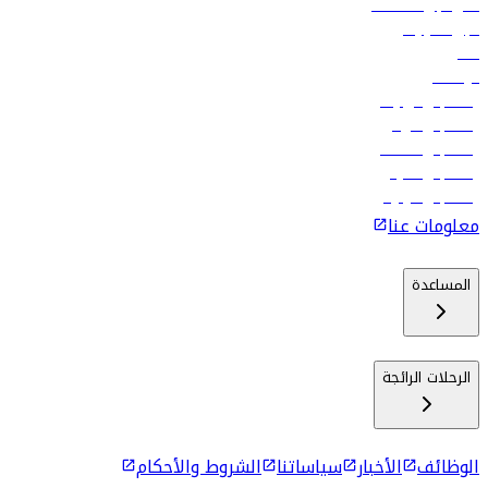
فلاي دبي للعطلات
تأجير السيارات
فنادق
الوظائف
رحلات إلى تبيليسي
رحلات إلى الرياض
رحلات إلى مسقط
رحلات إلى ماليه
رحلات إلى كولومبو
معلومات عنا
المساعدة
الرحلات الرائجة
الوظائف
الأخبار
سياساتنا
الشروط والأحكام