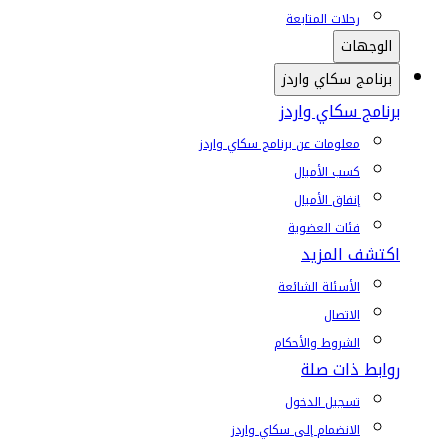
رحلات المتابعة
الوجهات
برنامج سكاي واردز
برنامج سكاي واردز
معلومات عن برنامج سكاي واردز
كسب الأميال
إنفاق الأميال
فئات العضوية
اكتشف المزيد
الأسئلة الشائعة
الاتصال
الشروط والأحكام
روابط ذات صلة
تسجيل الدخول
الانضمام إلى سكاي واردز