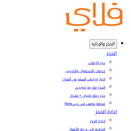
الحجز والإدارة
الحجز
حجز الرحلات
خدمات الإستقبال والترحيب
إنجاز إجراءات السفر من المنزل
الحجز مع رمز ترويجي
حجز رحلة طيران + فندق
محطة توقف في دبي
New
إدارة الحجز
إدارة الحجز
الترقية إلى درجة الأعمال