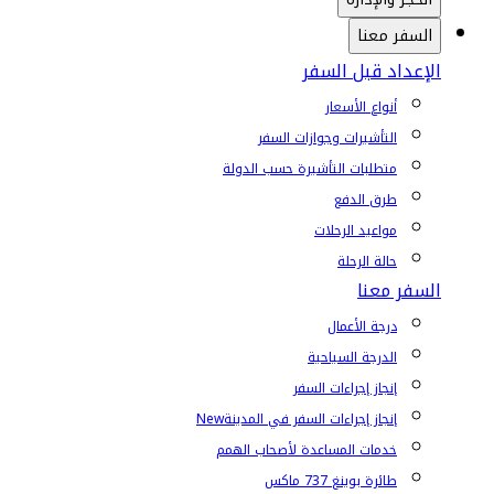
السفر معنا
الإعداد قبل السفر
أنواع الأسعار
التأشيرات وجوازات السفر
متطلبات التأشيرة حسب الدولة
طرق الدفع
مواعيد الرحلات
حالة الرحلة
السفر معنا
درجة الأعمال
الدرجة السياحية
إنجاز إجراءات السفر
إنجاز إجراءات السفر في المدينة
New
خدمات المساعدة لأصحاب الهمم
طائرة بوينغ 737 ماكس