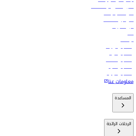
الإعلان على متن رحلاتنا
تسجيل الدخول لوكلاء السفر
أدنى أسعار الرحلات
فلاي دبي للعطلات
تأجير السيارات
فنادق
الوظائف
رحلات إلى تبيليسي
رحلات إلى الرياض
رحلات إلى مسقط
رحلات إلى ماليه
رحلات إلى كولومبو
معلومات عنا
المساعدة
الرحلات الرائجة