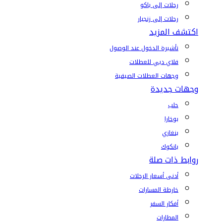
رحلات إلى باكو
رحلات إلى زنجبار
اكتشف المزيد
تأشيرة الدخول عند الوصول
فلاي دبي للعطلات
وجهات العطلات الصيفية
وجهات جديدة
حلب
بوخارا
بنغازي
بانكوك
روابط ذات صلة
أدنى أسعار الرحلات
خارطة المسارات
أفكار السفر
المطارات