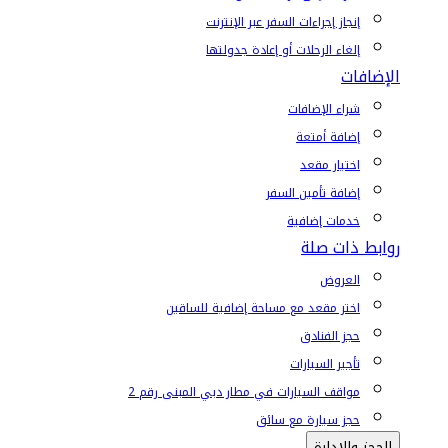
إنجاز إجراءات السفر عبر الإنترنت
إلغاء الرحلات أو إعادة جدولتها
الإضافات
شراء الإضافات
إضافة أمتعة
اختيار مقعد
إضافة تأمين السفر
خدمات إضافية
روابط ذات صلة
العروض
اختر مقعد مع مساحة إضافية للساقين
حجز الفنادق
تأجير السيارات
مواقف السيارات في مطار دبي المبنى رقم 2
حجز سيارة مع سائق
الحجز والإدارة