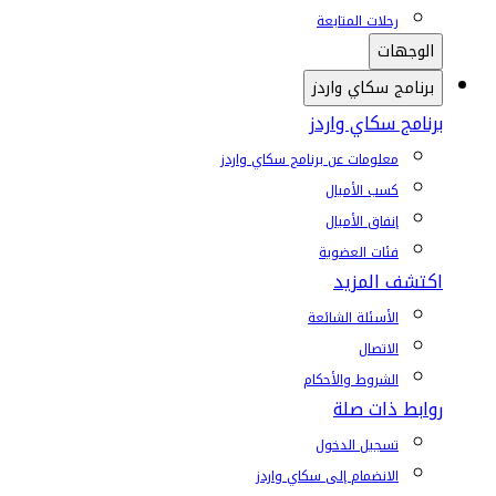
رحلات المتابعة
الوجهات
برنامج سكاي واردز
برنامج سكاي واردز
معلومات عن برنامج سكاي واردز
كسب الأميال
إنفاق الأميال
فئات العضوية
اكتشف المزيد
الأسئلة الشائعة
الاتصال
الشروط والأحكام
روابط ذات صلة
تسجيل الدخول
الانضمام إلى سكاي واردز