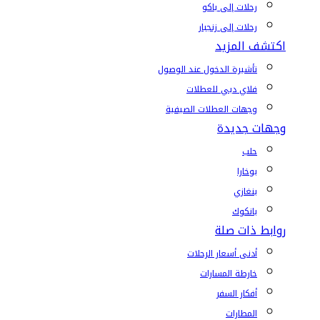
رحلات إلى باكو
رحلات إلى زنجبار
اكتشف المزيد
تأشيرة الدخول عند الوصول
فلاي دبي للعطلات
وجهات العطلات الصيفية
وجهات جديدة
حلب
بوخارا
بنغازي
بانكوك
روابط ذات صلة
أدنى أسعار الرحلات
خارطة المسارات
أفكار السفر
المطارات