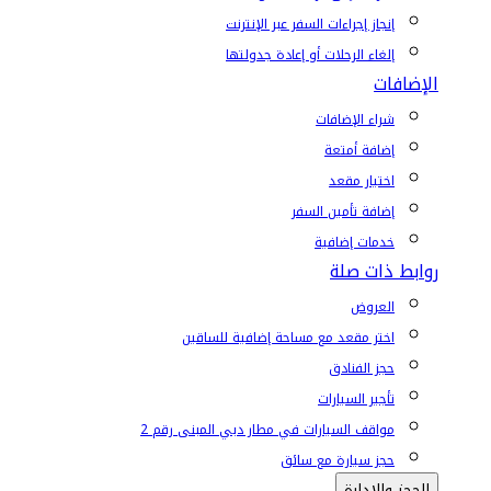
إنجاز إجراءات السفر عبر الإنترنت
إلغاء الرحلات أو إعادة جدولتها
الإضافات
شراء الإضافات
إضافة أمتعة
اختيار مقعد
إضافة تأمين السفر
خدمات إضافية
روابط ذات صلة
العروض
اختر مقعد مع مساحة إضافية للساقين
حجز الفنادق
تأجير السيارات
مواقف السيارات في مطار دبي المبنى رقم 2
حجز سيارة مع سائق
الحجز والإدارة