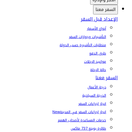
السفر معنا
الإعداد قبل السفر
أنواع الأسعار
التأشيرات وجوازات السفر
متطلبات التأشيرة حسب الدولة
طرق الدفع
مواعيد الرحلات
حالة الرحلة
السفر معنا
درجة الأعمال
الدرجة السياحية
إنجاز إجراءات السفر
إنجاز إجراءات السفر في المدينة
New
خدمات المساعدة لأصحاب الهمم
طائرة بوينغ 737 ماكس