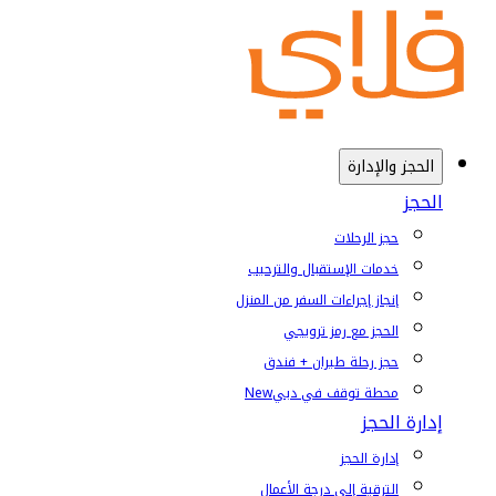
الحجز والإدارة
الحجز
حجز الرحلات
خدمات الإستقبال والترحيب
إنجاز إجراءات السفر من المنزل
الحجز مع رمز ترويجي
حجز رحلة طيران + فندق
محطة توقف في دبي
New
إدارة الحجز
إدارة الحجز
الترقية إلى درجة الأعمال