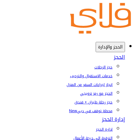
الحجز والإدارة
الحجز
حجز الرحلات
خدمات الإستقبال والترحيب
إنجاز إجراءات السفر من المنزل
الحجز مع رمز ترويجي
حجز رحلة طيران + فندق
محطة توقف في دبي
New
إدارة الحجز
إدارة الحجز
الترقية إلى درجة الأعمال