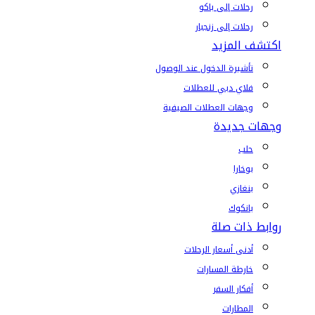
رحلات إلى باكو
رحلات إلى زنجبار
اكتشف المزيد
تأشيرة الدخول عند الوصول
فلاي دبي للعطلات
وجهات العطلات الصيفية
وجهات جديدة
حلب
بوخارا
بنغازي
بانكوك
روابط ذات صلة
أدنى أسعار الرحلات
خارطة المسارات
أفكار السفر
المطارات