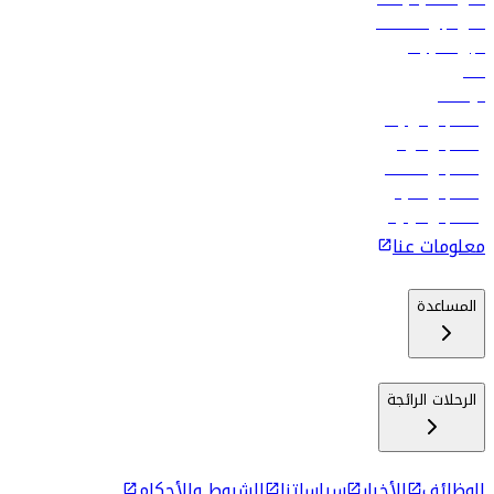
فلاي دبي للعطلات
تأجير السيارات
فنادق
الوظائف
رحلات إلى تبيليسي
رحلات إلى الرياض
رحلات إلى مسقط
رحلات إلى ماليه
رحلات إلى كولومبو
معلومات عنا
المساعدة
الرحلات الرائجة
الوظائف
الأخبار
سياساتنا
الشروط والأحكام