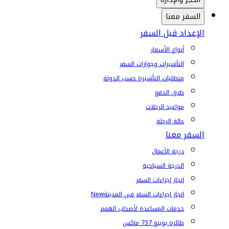
السفر معنا
الإعداد قبل السفر
أنواع الأسعار
التأشيرات وجوازات السفر
متطلبات التأشيرة حسب الدولة
طرق الدفع
مواعيد الرحلات
حالة الرحلة
السفر معنا
درجة الأعمال
الدرجة السياحية
إنجاز إجراءات السفر
إنجاز إجراءات السفر في المدينة
New
خدمات المساعدة لأصحاب الهمم
طائرة بوينغ 737 ماكس