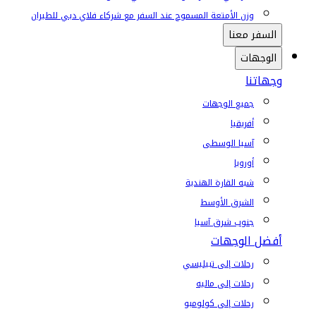
وزن الأمتعة المسموح عند السفر مع شركاء فلاي دبي للطيران
السفر معنا
الوجهات
وجهاتنا
جميع الوجهات
أفريقيا
آسيا الوسطى
أوروبا
شبه القارة الهندية
الشرق الأوسط
جنوب شرق آسيا
أفضل الوجهات
رحلات إلى تبيليسي
رحلات إلى ماليه
رحلات إلى كولومبو