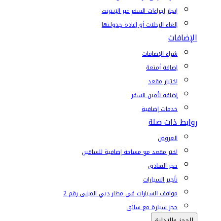
إنجاز إجراءات السفر عبر الإنترنت
إلغاء الرحلات أو إعادة جدولتها
الإضافات
شراء الإضافات
إضافة أمتعة
اختيار مقعد
إضافة تأمين السفر
خدمات إضافية
روابط ذات صلة
العروض
اختر مقعد مع مساحة إضافية للساقين
حجز الفنادق
تأجير السيارات
مواقف السيارات في مطار دبي المبنى رقم 2
حجز سيارة مع سائق
الحجز والإدارة