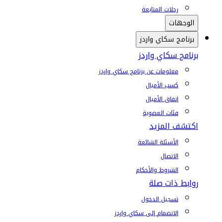
رحلات المتابعة
الوجهات
برنامج سكاي واردز
برنامج سكاي واردز
معلومات عن برنامج سكاي واردز
كسب الأميال
إنفاق الأميال
فئات العضوية
اكتشف المزيد
الأسئلة الشائعة
الاتصال
الشروط والأحكام
روابط ذات صلة
تسجيل الدخول
الانضمام إلى سكاي واردز