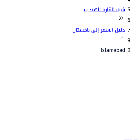
شبه القارة الهندية
دليل السفر إلى باكستان
Islamabad
© فلاي دبي 2026. جميع الحقوق محفوظة.
سياساتنا