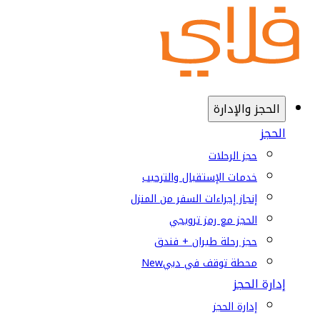
الحجز والإدارة
الحجز
حجز الرحلات
خدمات الإستقبال والترحيب
إنجاز إجراءات السفر من المنزل
الحجز مع رمز ترويجي
حجز رحلة طيران + فندق
محطة توقف في دبي
New
إدارة الحجز
إدارة الحجز