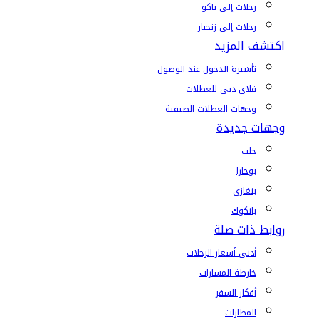
رحلات إلى باكو
رحلات إلى زنجبار
اكتشف المزيد
تأشيرة الدخول عند الوصول
فلاي دبي للعطلات
وجهات العطلات الصيفية
وجهات جديدة
حلب
بوخارا
بنغازي
بانكوك
روابط ذات صلة
أدنى أسعار الرحلات
خارطة المسارات
أفكار السفر
المطارات