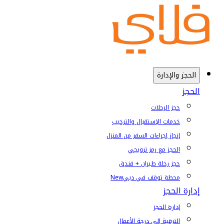
الحجز والإدارة
الحجز
حجز الرحلات
خدمات الإستقبال والترحيب
إنجاز إجراءات السفر من المنزل
الحجز مع رمز ترويجي
حجز رحلة طيران + فندق
محطة توقف في دبي
New
إدارة الحجز
إدارة الحجز
الترقية إلى درجة الأعمال