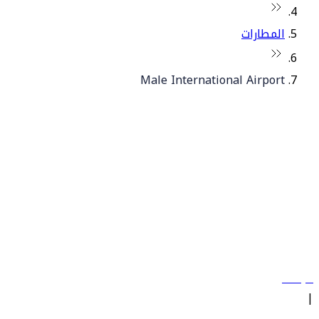
المطارات
Male International Airport
© فلاي دبي 2026. جميع الحقوق محفوظة.
سياساتنا
|
الشروط والأحكام