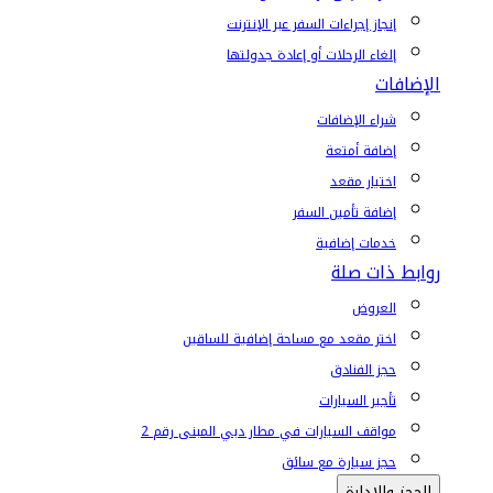
إنجاز إجراءات السفر عبر الإنترنت
إلغاء الرحلات أو إعادة جدولتها
الإضافات
شراء الإضافات
إضافة أمتعة
اختيار مقعد
إضافة تأمين السفر
خدمات إضافية
روابط ذات صلة
العروض
اختر مقعد مع مساحة إضافية للساقين
حجز الفنادق
تأجير السيارات
مواقف السيارات في مطار دبي المبنى رقم 2
حجز سيارة مع سائق
الحجز والإدارة