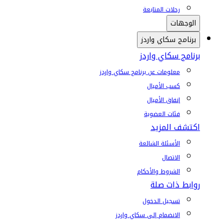
رحلات المتابعة
الوجهات
برنامج سكاي واردز
برنامج سكاي واردز
معلومات عن برنامج سكاي واردز
كسب الأميال
إنفاق الأميال
فئات العضوية
اكتشف المزيد
الأسئلة الشائعة
الاتصال
الشروط والأحكام
روابط ذات صلة
تسجيل الدخول
الانضمام إلى سكاي واردز