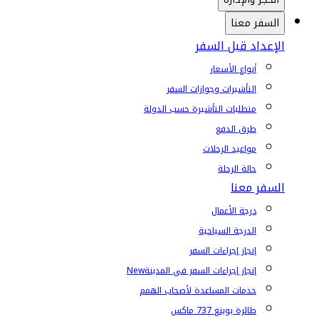
السفر معنا
الإعداد قبل السفر
أنواع الأسعار
التأشيرات وجوازات السفر
متطلبات التأشيرة حسب الدولة
طرق الدفع
مواعيد الرحلات
حالة الرحلة
السفر معنا
درجة الأعمال
الدرجة السياحية
إنجاز إجراءات السفر
إنجاز إجراءات السفر في المدينة
New
خدمات المساعدة لأصحاب الهمم
طائرة بوينغ 737 ماكس