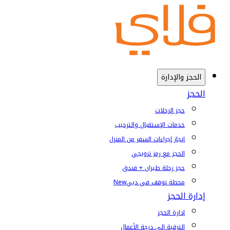
الحجز والإدارة
الحجز
حجز الرحلات
خدمات الإستقبال والترحيب
إنجاز إجراءات السفر من المنزل
الحجز مع رمز ترويجي
حجز رحلة طيران + فندق
محطة توقف في دبي
New
إدارة الحجز
إدارة الحجز
الترقية إلى درجة الأعمال