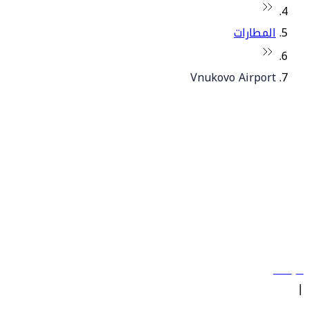
المطارات
Vnukovo Airport
© فلاي دبي 2026. جميع الحقوق محفوظة.
سياساتنا
|
الشروط والأحكام