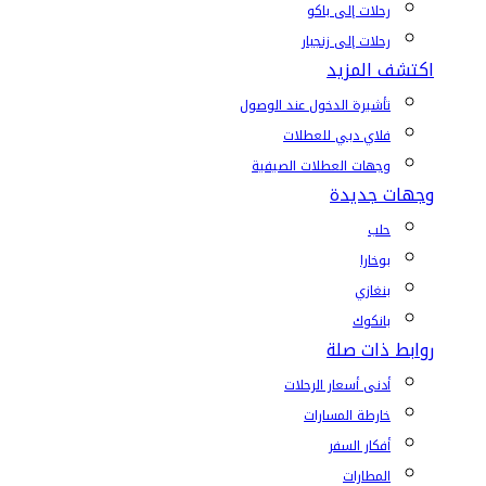
رحلات إلى باكو
رحلات إلى زنجبار
اكتشف المزيد
تأشيرة الدخول عند الوصول
فلاي دبي للعطلات
وجهات العطلات الصيفية
وجهات جديدة
حلب
بوخارا
بنغازي
بانكوك
روابط ذات صلة
أدنى أسعار الرحلات
خارطة المسارات
أفكار السفر
المطارات