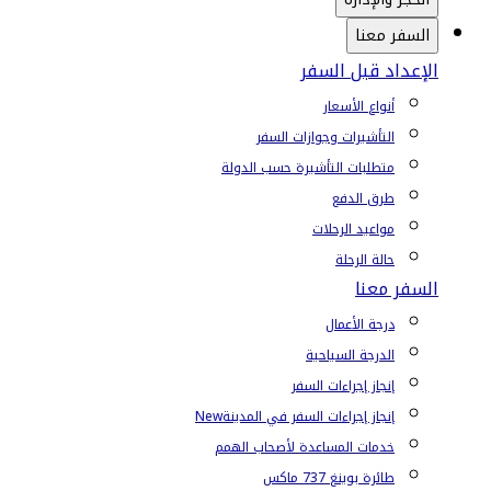
السفر معنا
الإعداد قبل السفر
أنواع الأسعار
التأشيرات وجوازات السفر
متطلبات التأشيرة حسب الدولة
طرق الدفع
مواعيد الرحلات
حالة الرحلة
السفر معنا
درجة الأعمال
الدرجة السياحية
إنجاز إجراءات السفر
إنجاز إجراءات السفر في المدينة
New
خدمات المساعدة لأصحاب الهمم
طائرة بوينغ 737 ماكس