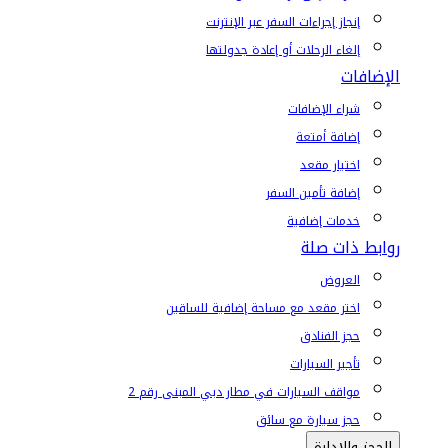
إنجاز إجراءات السفر عبر الإنترنت
إلغاء الرحلات أو إعادة جدولتها
الإضافات
شراء الإضافات
إضافة أمتعة
اختيار مقعد
إضافة تأمين السفر
خدمات إضافية
روابط ذات صلة
العروض
اختر مقعد مع مساحة إضافية للساقين
حجز الفنادق
تأجير السيارات
مواقف السيارات في مطار دبي المبنى رقم 2
حجز سيارة مع سائق
الحجز والإدارة