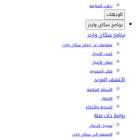
رحلات المتابعة
الوجهات
برنامج سكاي واردز
برنامج سكاي واردز
معلومات عن برنامج سكاي واردز
كسب الأميال
إنفاق الأميال
فئات العضوية
اكتشف المزيد
الأسئلة الشائعة
الاتصال
الشروط والأحكام
روابط ذات صلة
تسجيل الدخول
الانضمام إلى سكاي واردز