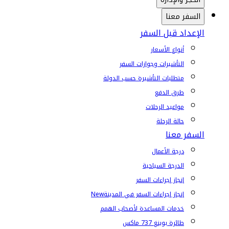
السفر معنا
الإعداد قبل السفر
أنواع الأسعار
التأشيرات وجوازات السفر
متطلبات التأشيرة حسب الدولة
طرق الدفع
مواعيد الرحلات
حالة الرحلة
السفر معنا
درجة الأعمال
الدرجة السياحية
إنجاز إجراءات السفر
إنجاز إجراءات السفر في المدينة
New
خدمات المساعدة لأصحاب الهمم
طائرة بوينغ 737 ماكس