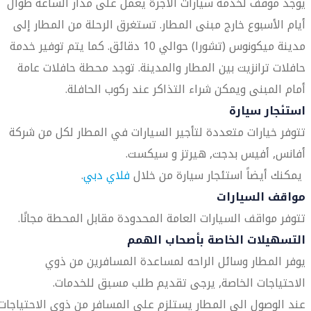
يوجد موقف لخدمة سيارات الأجرة يعمل على مدار الساعة طوال
أيام الأسبوع خارج مبنى المطار. تستغرق الرحلة من المطار إلى
مدينة ميكونوس (تشورا) حوالي 10 دقائق. كما يتم توفير خدمة
حافلات ترانزيت بين المطار والمدينة. توجد محطة حافلات عامة
أمام المبنى ويمكن شراء التذاكر عند ركوب الحافلة.
استئجار سيارة
تتوفر خيارات متعددة لتأجير السيارات في المطار لكل من شركة
أفانس, أفيس بدجت, هيرتز و سيكست.
يمكنك أيضاً استئجار سيارة من خلال
فلاي دبي
.
مواقف السيارات
تتوفر مواقف السيارات العامة المحدودة مقابل المحطة مجانًا.
التسهيلات الخاصة بأصحاب الهمم
يوفر المطار وسائل الراحه لمساعدة المسافرين من ذوي
الاحتياجات الخاصة, يرجى تقديم طلب مسبق للخدمات.
عند الوصول الى المطار يستلزم على المسافر من ذوي الاحتياجات