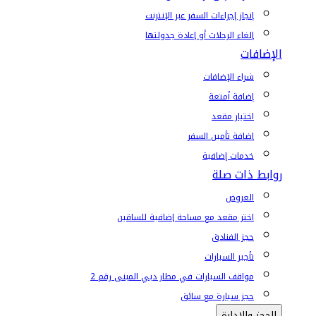
إنجاز إجراءات السفر عبر الإنترنت
إلغاء الرحلات أو إعادة جدولتها
الإضافات
شراء الإضافات
إضافة أمتعة
اختيار مقعد
إضافة تأمين السفر
خدمات إضافية
روابط ذات صلة
العروض
اختر مقعد مع مساحة إضافية للساقين
حجز الفنادق
تأجير السيارات
مواقف السيارات في مطار دبي المبنى رقم 2
حجز سيارة مع سائق
الحجز والإدارة