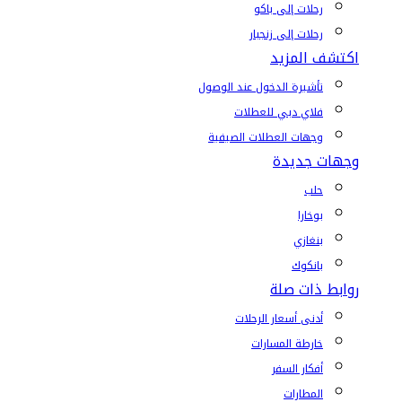
رحلات إلى باكو
رحلات إلى زنجبار
اكتشف المزيد
تأشيرة الدخول عند الوصول
فلاي دبي للعطلات
وجهات العطلات الصيفية
وجهات جديدة
حلب
بوخارا
بنغازي
بانكوك
روابط ذات صلة
أدنى أسعار الرحلات
خارطة المسارات
أفكار السفر
المطارات