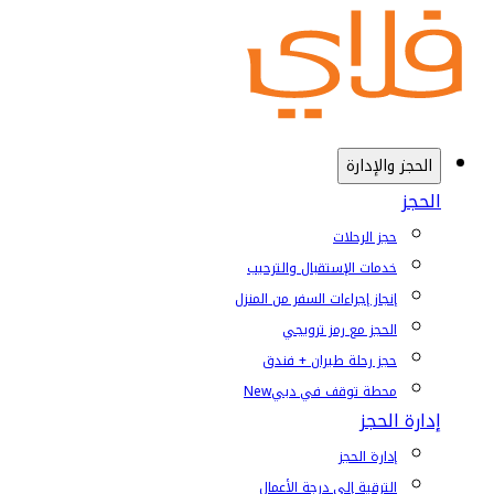
الحجز والإدارة
الحجز
حجز الرحلات
خدمات الإستقبال والترحيب
إنجاز إجراءات السفر من المنزل
الحجز مع رمز ترويجي
حجز رحلة طيران + فندق
محطة توقف في دبي
New
إدارة الحجز
إدارة الحجز
الترقية إلى درجة الأعمال