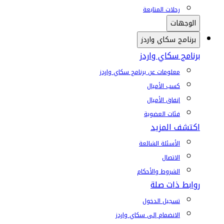
رحلات المتابعة
الوجهات
برنامج سكاي واردز
برنامج سكاي واردز
معلومات عن برنامج سكاي واردز
كسب الأميال
إنفاق الأميال
فئات العضوية
اكتشف المزيد
الأسئلة الشائعة
الاتصال
الشروط والأحكام
روابط ذات صلة
تسجيل الدخول
الانضمام إلى سكاي واردز