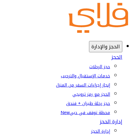
الحجز والإدارة
الحجز
حجز الرحلات
خدمات الإستقبال والترحيب
إنجاز إجراءات السفر من المنزل
الحجز مع رمز ترويجي
حجز رحلة طيران + فندق
محطة توقف في دبي
New
إدارة الحجز
إدارة الحجز