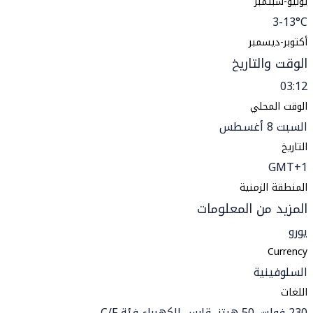
يوليو-سبتمبر
3-13°C
أكتوبر-ديسمبر
الوقت والتاريخ
03:12
الوقت المحلي
السبت 8 أغسطس
التاريخ
GMT+1
المنطقة الزمنية
المزيد من المعلومات
يورو
Currency
السلوفينية
اللغات
230 فولت, 50 هرتز, قابس الكهرباء فئة C/F