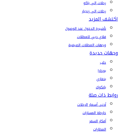
رحلات إلى باكو
رحلات إلى زنجبار
اكتشف المزيد
تأشيرة الدخول عند الوصول
فلاي دبي للعطلات
وجهات العطلات الصيفية
وجهات جديدة
حلب
بوخارا
بنغازي
بانكوك
روابط ذات صلة
أدنى أسعار الرحلات
خارطة المسارات
أفكار السفر
المطارات