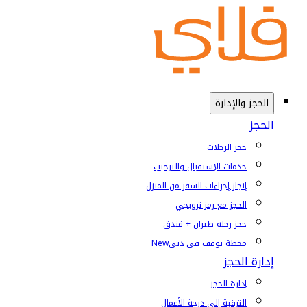
الحجز والإدارة
الحجز
حجز الرحلات
خدمات الإستقبال والترحيب
إنجاز إجراءات السفر من المنزل
الحجز مع رمز ترويجي
حجز رحلة طيران + فندق
محطة توقف في دبي
New
إدارة الحجز
إدارة الحجز
الترقية إلى درجة الأعمال