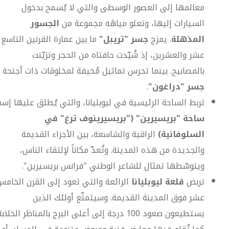
معالمها إلى العصور الوسطى والتي لا يُسمح بدخول
السيارات إليها، وتعلو مياهَه مجموعة من
الجسور
المذهلة
. يمزج
جسر "تريبل"
ما بين عمارة القرنين التاسع
عشر والعشرين، إذ شُيّدت حافتاه من الحجر وتزيّنت
بالمصابيح. بينما تحرس تماثيل مُخيفة لمخلوقات ذات أجنحة
جسر "دراغون"
.
تربط الساحة الرئيسية في ليوبليانا، والتي يُطلق عليها إسم
ساحة "بريسيرين" ("بريسيرينوف ترغ" في
السلوفانية)
الراقية والشاسعة، بين الأجزاء القديمة
والجديدة من هذه المدينة. وتُعدّ مكاناً لإلتقاء الناس،
ويتوسّطها تمثال للشاعر الوطني "فرانس بريسيرين".
تربض
قلعة ليوبليانا
الرائعة والتي تعود إلى القرن الخامس
عشر فوق المدينة القديمة. وسيتمتّع أولئك الذين
يستطيعون صعود 100 درجة إلى أعلى البرج بالمناظر الخلابة