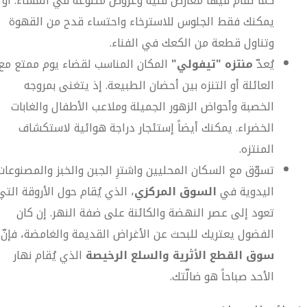
كما تُقام فيها معارض فنية وعروض متنوعة في المساء. أو
يمكنك فقط الجلوس للاسترخاء واحتساء قدح من القهوة
وتناول قطعة من الكعك في الفناء.
يُعدّ
منتزه "تيفولي"
المكان المناسب لقضاء يوم ممتع مع
العائلة أو التنزه بين أحضان الطبيعة. إذ يتغنى بمروجه
الخصبة وأحواض الزهور الجميلة وملاعب الأطفال والغابات
الخضراء. يمكنك أيضاً إستئجار دراجة هوائية لاستكشاف
المنتزه.
تسوّق مع السكان المحليين واشترِ الجبن والخبز والمصنوعات
اليدوية في
السوق المركزي
، الذي يُقام حول الأروقة التي
تعود إلى عصر النهضة والكائنة على ضفة النهر. إن كان
الفضول يعتريك للبحث عن الأغراض القديمة والغامضة، فإنّ
سوق القطع الأثرية والسلع الرخيصة
الذي يُقام نهار
الأحد صباحاً هو ضالّتك.