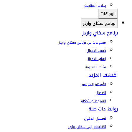
رحلات المتابعة
الوجهات
برنامج سكاي واردز
برنامج سكاي واردز
معلومات عن برنامج سكاي واردز
كسب الأميال
إنفاق الأميال
فئات العضوية
اكتشف المزيد
الأسئلة الشائعة
الاتصال
الشروط والأحكام
روابط ذات صلة
تسجيل الدخول
الانضمام إلى سكاي واردز