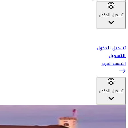
تسجيل الدخول
أهلاً بك في سكاي واردز طيران الإمارات برنامج الولاء المعتمد من قبل
طيران الإمارات، ومؤخراً فلاي دبي.
تسجيل الدخول
التسجيل
اكتشف المزيد
تسجيل الدخول