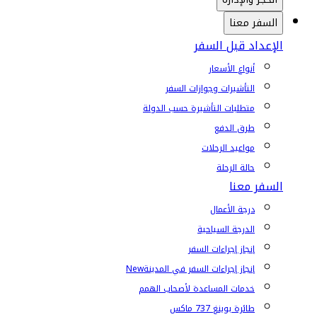
السفر معنا
الإعداد قبل السفر
أنواع الأسعار
التأشيرات وجوازات السفر
متطلبات التأشيرة حسب الدولة
طرق الدفع
مواعيد الرحلات
حالة الرحلة
السفر معنا
درجة الأعمال
الدرجة السياحية
إنجاز إجراءات السفر
إنجاز إجراءات السفر في المدينة
New
خدمات المساعدة لأصحاب الهمم
طائرة بوينغ 737 ماكس