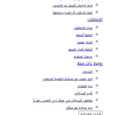
إنجاز إجراءات السفر عبر الإنترنت
إلغاء الرحلات أو إعادة جدولتها
الإضافات
شراء الإضافات
إضافة أمتعة
اختيار مقعد
إضافة تأمين السفر
خدمات إضافية
روابط ذات صلة
العروض
اختر مقعد مع مساحة إضافية للساقين
حجز الفنادق
تأجير السيارات
مواقف السيارات في مطار دبي المبنى رقم 2
حجز سيارة مع سائق
الحجز والإدارة