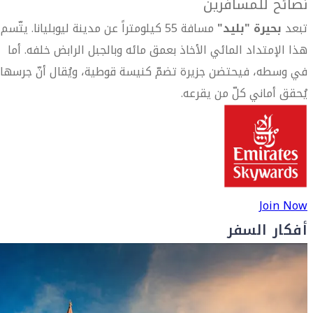
نصائح للمسافرين
تبعد
بحيرة "بليد"
مسافة 55 كيلومتراً عن مدينة ليوبليانا. يتّسم
هذا الإمتداد المائي الأخاذ بعمق مائه وبالجبل الرابض خلفه. أما
في وسطه، فيحتضن جزيرة تضمّ كنيسة قوطية، ويُقال أنّ جرسها
يُحقق أماني كلّ من يقرعه.
Join Now
أفكار السفر