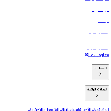
فلاي دبي للعطلات
تأجير السيارات
فنادق
الوظائف
رحلات إلى تبيليسي
رحلات إلى الرياض
رحلات إلى مسقط
رحلات إلى ماليه
رحلات إلى كولومبو
معلومات عنا
المساعدة
الرحلات الرائجة
الوظائف
الأخبار
سياساتنا
الشروط والأحكام