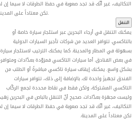
التكاليف، غير أنّك قد تجد صعوبة في حفظ الطرقات لا سيما إن ل
تكن معتاداً على المدينة.
التنقل
يمكنك التنقل في أرجاء البحرين عبر استئجار سيارة خاصة أو
بالتاكسي. تتوافر العديد من شركات تأجير السيارات الدولية
بسهولة في المطار والمدينة. كما يمكنك الترتيب لاستئجار سيارة
في بعض الفنادق. أما سيارات التاكسي فمزوّدة بعدّادات ومتوافرة
بشكل واسع. يمكنك إيقاف سيارة تاكسي مباشرةً أو الطلب من
الفندق تجهيزَ واحدة لك. بالإضافة إلى ذلك، تتوافر سيارات
التاكسي المشتركة، ولكن فقط في نقاط محددة لجمع الركّاب
وليست مجهزة بعدّادات. صحيح أنّ التنقل بالباص في البحرين زهيد
التكاليف، غير أنّك قد تجد صعوبة في حفظ الطرقات لا سيما إن لم
تكن معتاداً على المدينة.
العثور على متجر السفر الأقرب إليك