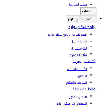
رحلات المتابعة
الوجهات
برنامج سكاي واردز
برنامج سكاي واردز
معلومات عن برنامج سكاي واردز
كسب الأميال
إنفاق الأميال
فئات العضوية
اكتشف المزيد
الأسئلة الشائعة
الاتصال
الشروط والأحكام
روابط ذات صلة
تسجيل الدخول
الانضمام إلى سكاي واردز