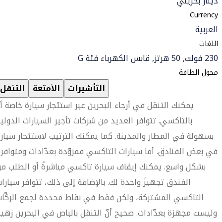
دينار بحريني
Currency
العربية
اللغات
230 فولت, 50 هرتز, قابس الكهرباء فئة G
محول الطاقة
التأشيرات
الأمتعة
التنقل
يمكنك التنقل في أرجاء البحرين عبر استئجار سيارة خاصة أ
بالتاكسي. تتوافر العديد من شركات تأجير السيارات الدولي
بسهولة في المطار والمدينة. كما يمكنك الترتيب لاستئجار سيار
في بعض الفنادق. أما سيارات التاكسي فمزوّدة بعدّادات ومتوافر
بشكل واسع. يمكنك إيقاف سيارة تاكسي مباشرةً أو الطلب م
الفندق تجهيزَ واحدة لك. بالإضافة إلى ذلك، تتوافر سيارا
التاكسي المشتركة، ولكن فقط في نقاط محددة لجمع الركّا
وليست مجهزة بعدّادات. صحيح أنّ التنقل بالباص في البحرين زهي