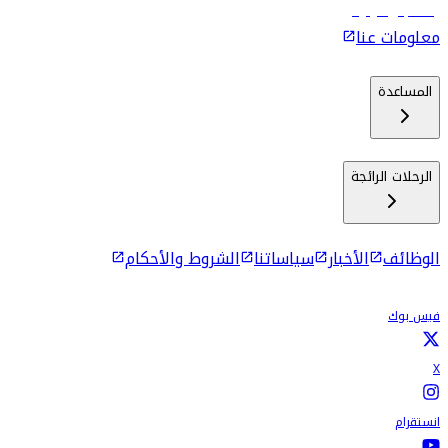
رحلات إلى كولومبو
معلومات عنا
المساعدة
الرحلات الرائجة
الوظائف
الأخبار
سياساتنا
الشروط والأحكام
فيس بوك
X
انستقرام