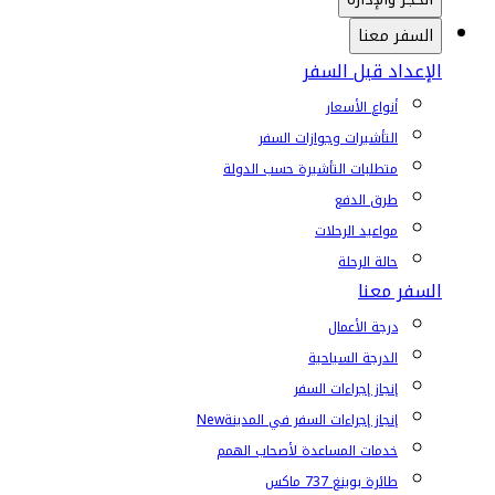
السفر معنا
الإعداد قبل السفر
أنواع الأسعار
التأشيرات وجوازات السفر
متطلبات التأشيرة حسب الدولة
طرق الدفع
مواعيد الرحلات
حالة الرحلة
السفر معنا
درجة الأعمال
الدرجة السياحية
إنجاز إجراءات السفر
إنجاز إجراءات السفر في المدينة
New
خدمات المساعدة لأصحاب الهمم
طائرة بوينغ 737 ماكس