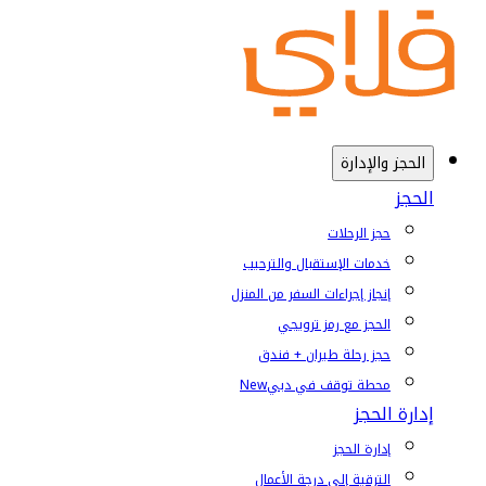
الحجز والإدارة
الحجز
حجز الرحلات
خدمات الإستقبال والترحيب
إنجاز إجراءات السفر من المنزل
الحجز مع رمز ترويجي
حجز رحلة طيران + فندق
محطة توقف في دبي
New
إدارة الحجز
إدارة الحجز
الترقية إلى درجة الأعمال