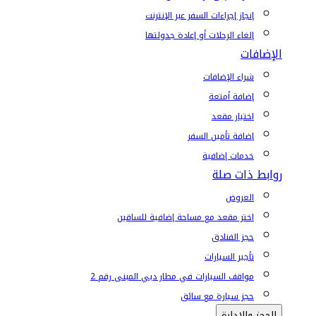
إنجاز إجراءات السفر عبر الإنترنت
إلغاء الرحلات أو إعادة جدولتها
الإضافات
شراء الإضافات
إضافة أمتعة
اختيار مقعد
إضافة تأمين السفر
خدمات إضافية
روابط ذات صلة
العروض
اختر مقعد مع مساحة إضافية للساقين
حجز الفنادق
تأجير السيارات
مواقف السيارات في مطار دبي المبنى رقم 2
حجز سيارة مع سائق
الحجز والإدارة