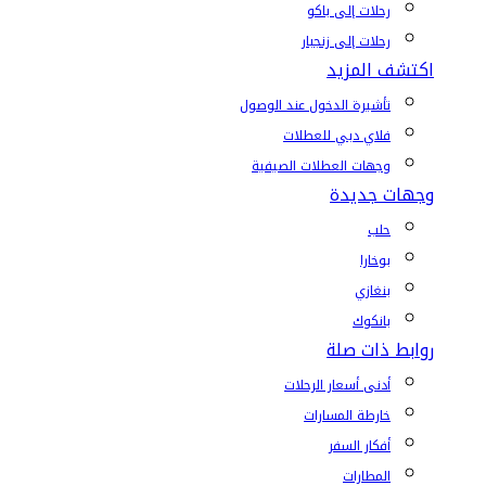
رحلات إلى باكو
رحلات إلى زنجبار
اكتشف المزيد
تأشيرة الدخول عند الوصول
فلاي دبي للعطلات
وجهات العطلات الصيفية
وجهات جديدة
حلب
بوخارا
بنغازي
بانكوك
روابط ذات صلة
أدنى أسعار الرحلات
خارطة المسارات
أفكار السفر
المطارات