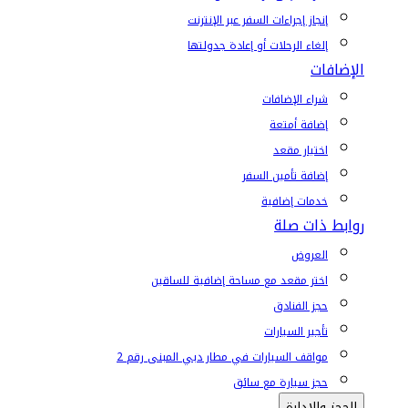
إنجاز إجراءات السفر عبر الإنترنت
إلغاء الرحلات أو إعادة جدولتها
الإضافات
شراء الإضافات
إضافة أمتعة
اختيار مقعد
إضافة تأمين السفر
خدمات إضافية
روابط ذات صلة
العروض
اختر مقعد مع مساحة إضافية للساقين
حجز الفنادق
تأجير السيارات
مواقف السيارات في مطار دبي المبنى رقم 2
حجز سيارة مع سائق
الحجز والإدارة