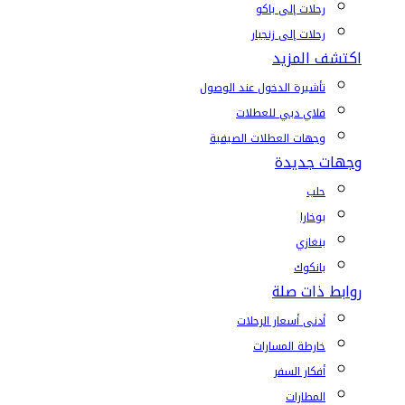
رحلات إلى باكو
رحلات إلى زنجبار
اكتشف المزيد
تأشيرة الدخول عند الوصول
فلاي دبي للعطلات
وجهات العطلات الصيفية
وجهات جديدة
حلب
بوخارا
بنغازي
بانكوك
روابط ذات صلة
أدنى أسعار الرحلات
خارطة المسارات
أفكار السفر
المطارات