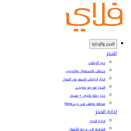
الحجز والإدارة
الحجز
حجز الرحلات
خدمات الإستقبال والترحيب
إنجاز إجراءات السفر من المنزل
الحجز مع رمز ترويجي
حجز رحلة طيران + فندق
محطة توقف في دبي
New
إدارة الحجز
إدارة الحجز
الترقية إلى درجة الأعمال