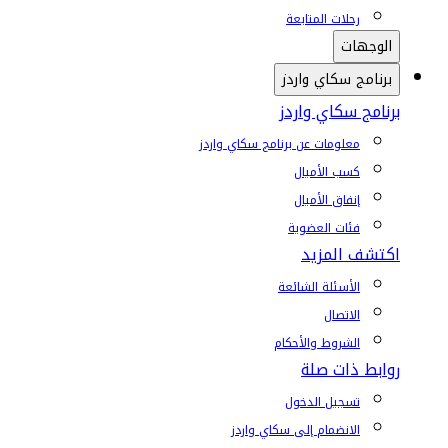
رحلات المتابعة
الوجهات
برنامج سكاي واردز
برنامج سكاي واردز
معلومات عن برنامج سكاي واردز
كسب الأميال
إنفاق الأميال
فئات العضوية
اكتشف المزيد
الأسئلة الشائعة
الاتصال
الشروط والأحكام
روابط ذات صلة
تسجيل الدخول
الانضمام إلى سكاي واردز