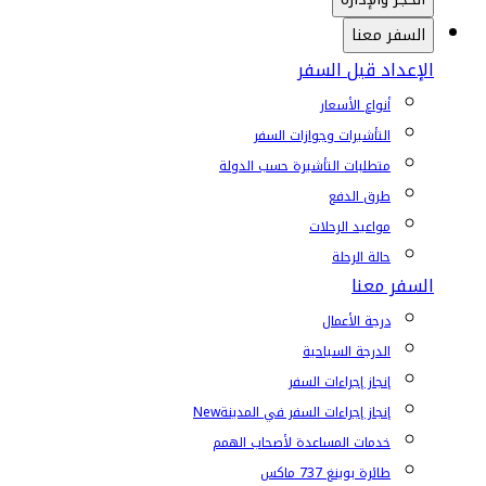
السفر معنا
الإعداد قبل السفر
أنواع الأسعار
التأشيرات وجوازات السفر
متطلبات التأشيرة حسب الدولة
طرق الدفع
مواعيد الرحلات
حالة الرحلة
السفر معنا
درجة الأعمال
الدرجة السياحية
إنجاز إجراءات السفر
إنجاز إجراءات السفر في المدينة
New
خدمات المساعدة لأصحاب الهمم
طائرة بوينغ 737 ماكس