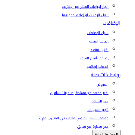
إنجاز إجراءات السفر عبر الإنترنت
إلغاء الرحلات أو إعادة جدولتها
الإضافات
شراء الإضافات
إضافة أمتعة
اختيار مقعد
إضافة تأمين السفر
خدمات إضافية
روابط ذات صلة
العروض
اختر مقعد مع مساحة إضافية للساقين
حجز الفنادق
تأجير السيارات
مواقف السيارات في مطار دبي المبنى رقم 2
حجز سيارة مع سائق
الحجز والإدارة