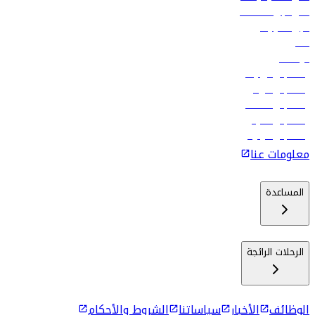
فلاي دبي للعطلات
تأجير السيارات
فنادق
الوظائف
رحلات إلى تبيليسي
رحلات إلى الرياض
رحلات إلى مسقط
رحلات إلى ماليه
رحلات إلى كولومبو
معلومات عنا
المساعدة
الرحلات الرائجة
الوظائف
الأخبار
سياساتنا
الشروط والأحكام