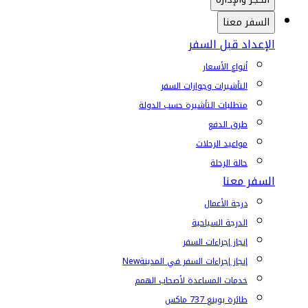
السفر معنا
الإعداد قبل السفر
أنواع الأسعار
التأشيرات وجوازات السفر
متطلبات التأشيرة حسب الدولة
طرق الدفع
مواعيد الرحلات
حالة الرحلة
السفر معنا
درجة الأعمال
الدرجة السياحية
إنجاز إجراءات السفر
إنجاز إجراءات السفر في المدينة
New
خدمات المساعدة لأصحاب الهمم
طائرة بوينغ 737 ماكس