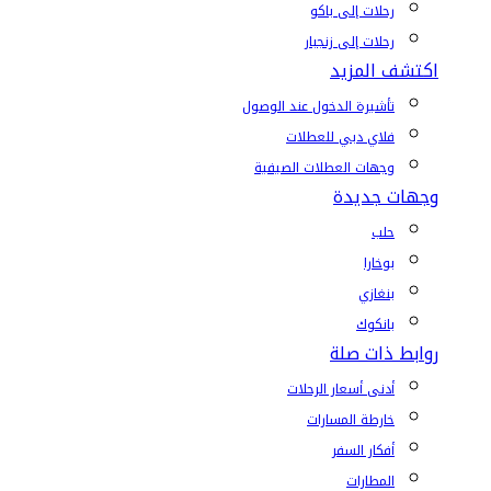
رحلات إلى باكو
رحلات إلى زنجبار
اكتشف المزيد
تأشيرة الدخول عند الوصول
فلاي دبي للعطلات
وجهات العطلات الصيفية
وجهات جديدة
حلب
بوخارا
بنغازي
بانكوك
روابط ذات صلة
أدنى أسعار الرحلات
خارطة المسارات
أفكار السفر
المطارات