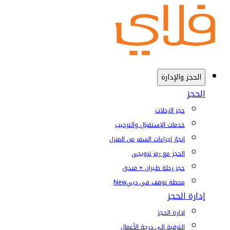
الحجز والإدارة
الحجز
حجز الرحلات
خدمات الإستقبال والترحيب
إنجاز إجراءات السفر من المنزل
الحجز مع رمز ترويجي
حجز رحلة طيران + فندق
محطة توقف في دبي
New
إدارة الحجز
إدارة الحجز
الترقية إلى درجة الأعمال