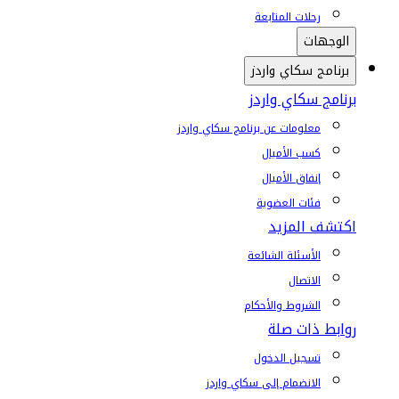
رحلات المتابعة
الوجهات
برنامج سكاي واردز
برنامج سكاي واردز
معلومات عن برنامج سكاي واردز
كسب الأميال
إنفاق الأميال
فئات العضوية
اكتشف المزيد
الأسئلة الشائعة
الاتصال
الشروط والأحكام
روابط ذات صلة
تسجيل الدخول
الانضمام إلى سكاي واردز