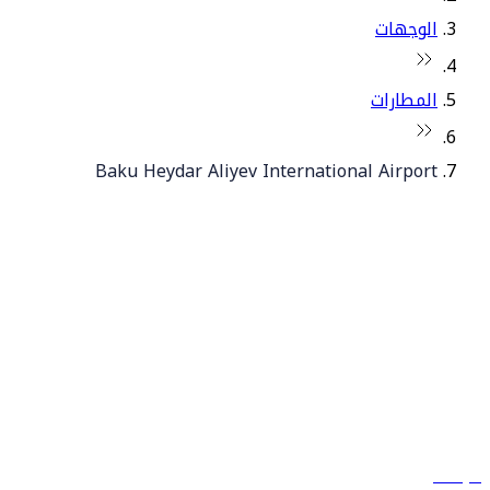
الوجهات
المطارات
Baku Heydar Aliyev International Airport
© فلاي دبي 2026. جميع الحقوق محفوظة.
سياساتنا