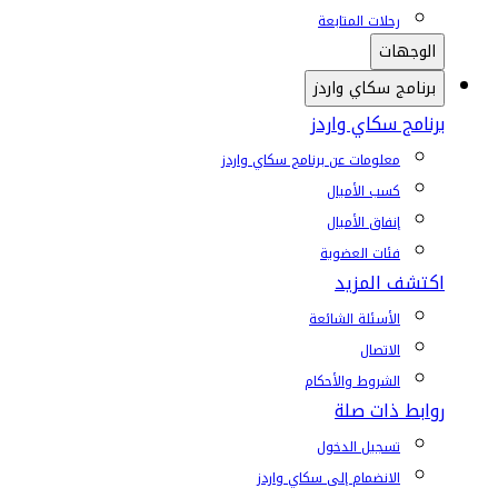
رحلات المتابعة
الوجهات
برنامج سكاي واردز
برنامج سكاي واردز
معلومات عن برنامج سكاي واردز
كسب الأميال
إنفاق الأميال
فئات العضوية
اكتشف المزيد
الأسئلة الشائعة
الاتصال
الشروط والأحكام
روابط ذات صلة
تسجيل الدخول
الانضمام إلى سكاي واردز