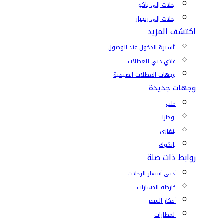
رحلات إلى باكو
رحلات إلى زنجبار
اكتشف المزيد
تأشيرة الدخول عند الوصول
فلاي دبي للعطلات
وجهات العطلات الصيفية
وجهات جديدة
حلب
بوخارا
بنغازي
بانكوك
روابط ذات صلة
أدنى أسعار الرحلات
خارطة المسارات
أفكار السفر
المطارات