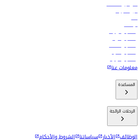
فلاي دبي للعطلات
تأجير السيارات
فنادق
الوظائف
رحلات إلى تبيليسي
رحلات إلى الرياض
رحلات إلى مسقط
رحلات إلى ماليه
رحلات إلى كولومبو
معلومات عنا
المساعدة
الرحلات الرائجة
الوظائف
الأخبار
سياساتنا
الشروط والأحكام