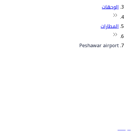
الوجهات
المطارات
Peshawar airport
© فلاي دبي 2026. جميع الحقوق محفوظة.
سياساتنا