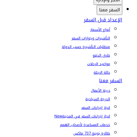
السفر معنا
الإعداد قبل السفر
أنواع الأسعار
التأشيرات وجوازات السفر
متطلبات التأشيرة حسب الدولة
طرق الدفع
مواعيد الرحلات
حالة الرحلة
السفر معنا
درجة الأعمال
الدرجة السياحية
إنجاز إجراءات السفر
إنجاز إجراءات السفر في المدينة
New
خدمات المساعدة لأصحاب الهمم
طائرة بوينغ 737 ماكس