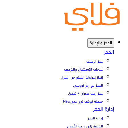
الحجز والإدارة
الحجز
حجز الرحلات
خدمات الإستقبال والترحيب
إنجاز إجراءات السفر من المنزل
الحجز مع رمز ترويجي
حجز رحلة طيران + فندق
محطة توقف في دبي
New
إدارة الحجز
إدارة الحجز
الترقية إلى درجة الأعمال