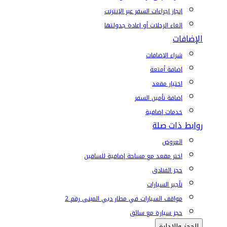
إنجاز إجراءات السفر عبر الإنترنت
إلغاء الرحلات أو إعادة جدولتها
الإضافات
شراء الإضافات
إضافة أمتعة
اختيار مقعد
إضافة تأمين السفر
خدمات إضافية
روابط ذات صلة
العروض
اختر مقعد مع مساحة إضافية للساقين
حجز الفنادق
تأجير السيارات
مواقف السيارات في مطار دبي المبنى رقم 2
حجز سيارة مع سائق
الحجز والإدارة