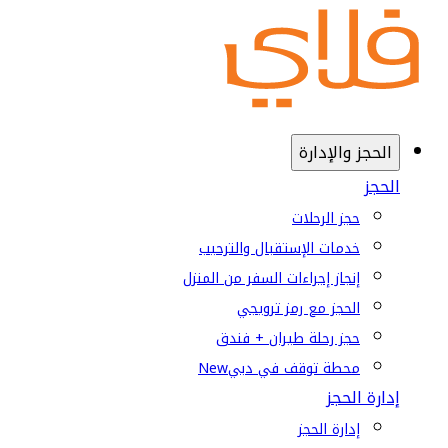
الحجز والإدارة
الحجز
حجز الرحلات
خدمات الإستقبال والترحيب
إنجاز إجراءات السفر من المنزل
الحجز مع رمز ترويجي
حجز رحلة طيران + فندق
محطة توقف في دبي
New
إدارة الحجز
إدارة الحجز