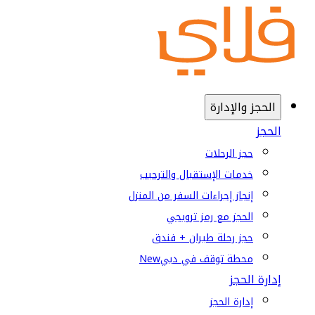
الحجز والإدارة
الحجز
حجز الرحلات
خدمات الإستقبال والترحيب
إنجاز إجراءات السفر من المنزل
الحجز مع رمز ترويجي
حجز رحلة طيران + فندق
محطة توقف في دبي
New
إدارة الحجز
إدارة الحجز