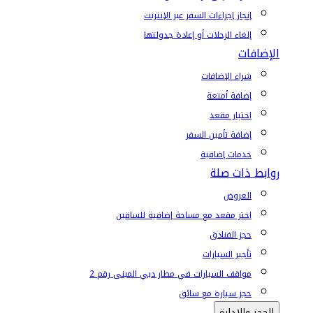
إنجاز إجراءات السفر عبر الإنترنت
إلغاء الرحلات أو إعادة جدولتها
الإضافات
شراء الإضافات
إضافة أمتعة
اختيار مقعد
إضافة تأمين السفر
خدمات إضافية
روابط ذات صلة
العروض
اختر مقعد مع مساحة إضافية للساقين
حجز الفنادق
تأجير السيارات
مواقف السيارات في مطار دبي المبنى رقم 2
حجز سيارة مع سائق
الحجز والإدارة