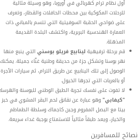
أول نظام ترام كهربائي في أوروبا، وهو وسيلة مثالية
للرحلات المكوكية بين محطات الحافلات والقطار، وتعرف
على ضواحي الحقبة السوفيتية التي تتسم بالمباني ذات
العمارة الهندسية البربرية، واكتشف البلدة القديمة
المذهلة.
قم برحلة ترفيهية
لينابيع فريلو بوسني
التي ينبع منها
نهر بوسنا وتشكل جزءً من حديقة وطنية غنّاء جميلة. يمكنك
الوصول إلى تلك الينابيع عن طريق الترام، ثم سيارات الأجرة
أو بالعربات التي تجرها الخيول.
لا تفوت على نفسك تجربة الطبق الوطني للبوسنة والهرسك
"كيفابي"
وهو عبارة عن نقانق لحم البقر المشوي في خبز
بيتا مع البصل المفروم وجبن كاجماك وسلطة الطماطم
والخيار، ويعد طبقاً مثالياً للاستمتاع بوجبة غداء سريعة.
نصائح للمسافرين