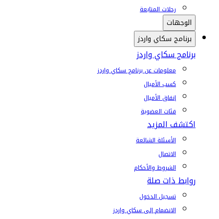
رحلات المتابعة
الوجهات
برنامج سكاي واردز
برنامج سكاي واردز
معلومات عن برنامج سكاي واردز
كسب الأميال
إنفاق الأميال
فئات العضوية
اكتشف المزيد
الأسئلة الشائعة
الاتصال
الشروط والأحكام
روابط ذات صلة
تسجيل الدخول
الانضمام إلى سكاي واردز