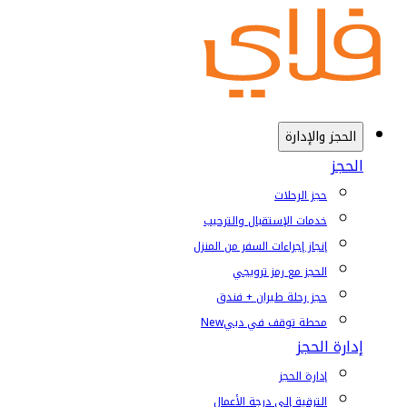
الحجز والإدارة
الحجز
حجز الرحلات
خدمات الإستقبال والترحيب
إنجاز إجراءات السفر من المنزل
الحجز مع رمز ترويجي
حجز رحلة طيران + فندق
محطة توقف في دبي
New
إدارة الحجز
إدارة الحجز
الترقية إلى درجة الأعمال