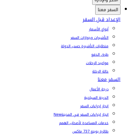
السفر معنا
الإعداد قبل السفر
أنواع الأسعار
التأشيرات وجوازات السفر
متطلبات التأشيرة حسب الدولة
طرق الدفع
مواعيد الرحلات
حالة الرحلة
السفر معنا
درجة الأعمال
الدرجة السياحية
إنجاز إجراءات السفر
إنجاز إجراءات السفر في المدينة
New
خدمات المساعدة لأصحاب الهمم
طائرة بوينغ 737 ماكس