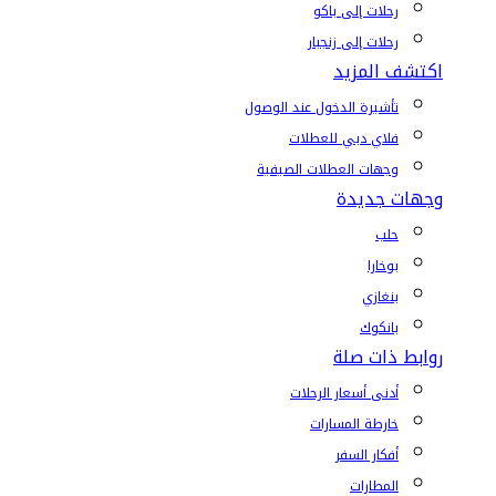
رحلات إلى باكو
رحلات إلى زنجبار
اكتشف المزيد
تأشيرة الدخول عند الوصول
فلاي دبي للعطلات
وجهات العطلات الصيفية
وجهات جديدة
حلب
بوخارا
بنغازي
بانكوك
روابط ذات صلة
أدنى أسعار الرحلات
خارطة المسارات
أفكار السفر
المطارات