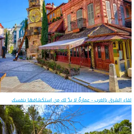
لقاء الشرق بالغرب - عمارةٌ لا بدّ لك من استكشافها بنفسك