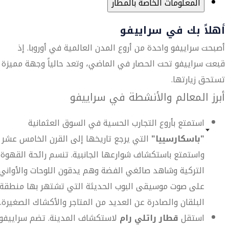
المعلومات الخاصة بالمطار
أهلاً بك في سراييفو
أصبحت سراييفو واحدة من أروع المدن العالمية في أوروبا. إذ
قبعت سراييفو تحت الحصار في الماضي، وتعد حالياً وجهة مميزة
تستحق زيارتها.
أبرز المعالم والأنشطة في سراييفو
استمتع بأروع التجارب الحسية في السوق العثمانية
"باسكارسييا"
التي يرجع تاريخها إلى القرن الخامس عشر
واستمتع باستكشاف شوارعها الجانبية. تنسم رائحة القهوة
التركية وشاهد صائغي الفضة وهم يدقون اللوحات والأواني
على صوت موسيقى البوب الحديثة التي تشتهر بها منطقة
البلقان والصادرة عن العديد من المتاجر والأكشاك الصغيرة.
استقل
قطار راتلي رام
لاستكشاف المدينة. تضم سراييفو