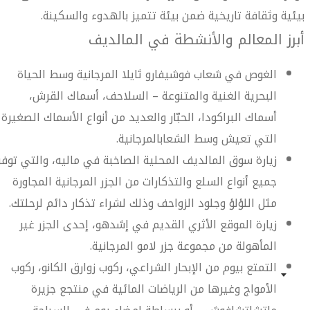
بيئية وثقافة تاريخية ضمن بيئة تتميز بالهدوء والسكينة.
أبرز المعالم والأنشطة في المالديف
الغوص في شعاب فوشيفارو ثايلا المرجانية وسط الحياة
البحرية الغنية والمتنوعة – السلاحف، أسماك القرش،
أسماك البراكودا، الحبّار والعديد من أنواع الأسماك الصغيرة
التي تعيش وسط الشعابالمرجانية.
زيارة سوق المالديف المحلية الصاخبة في ماليه، والتي توفر
جميع أنواع السلع والتذكارات من الجزر المرجانية المجاورة
مثل اللؤلؤ وجلود الزواحف وذلك لشراء تذكار دائم لرحلتك.
زيارة الموقع الأثري القديم في إشدهو، إحدى الجزر غير
المأهولة من مجموعة جزر لامو المرجانية.
التمتع بيوم من الإبحار الشراعي، ركوب زوارق الكانو، ركوب
الأمواج وغيرها من الرياضات المائية في منتجع جزيرة