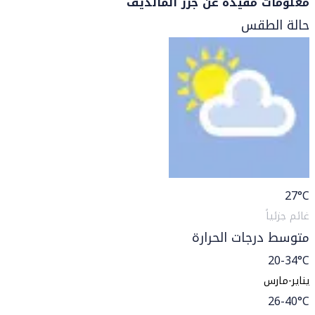
معلومات مفيدة عن جزر المالديف
حالة الطقس
27
°C
غائم جزئياً
متوسط درجات الحرارة
20-34°C
يناير-مارس
26-40°C