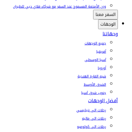
وزن الأمتعة المسموح عند السفر مع شركاء فلاي دبي للطيران
السفر معنا
الوجهات
وجهاتنا
جميع الوجهات
أفريقيا
آسيا الوسطى
أوروبا
شبه القارة الهندية
الشرق الأوسط
جنوب شرق آسيا
أفضل الوجهات
رحلات إلى تبيليسي
رحلات إلى ماليه
رحلات إلى كولومبو