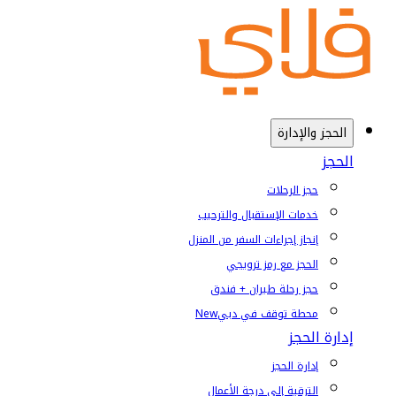
الحجز والإدارة
الحجز
حجز الرحلات
خدمات الإستقبال والترحيب
إنجاز إجراءات السفر من المنزل
الحجز مع رمز ترويجي
حجز رحلة طيران + فندق
محطة توقف في دبي
New
إدارة الحجز
إدارة الحجز
الترقية إلى درجة الأعمال