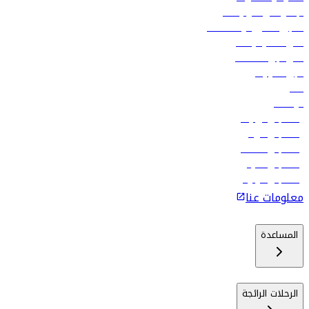
الإعلان على متن رحلاتنا
تسجيل الدخول لوكلاء السفر
أدنى أسعار الرحلات
فلاي دبي للعطلات
تأجير السيارات
فنادق
الوظائف
رحلات إلى تبيليسي
رحلات إلى الرياض
رحلات إلى مسقط
رحلات إلى ماليه
رحلات إلى كولومبو
معلومات عنا
المساعدة
الرحلات الرائجة