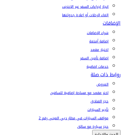
إنجاز إجراءات السفر عبر الإنترنت
إلغاء الرحلات أو إعادة جدولتها
الإضافات
شراء الإضافات
إضافة أمتعة
اختيار مقعد
إضافة تأمين السفر
خدمات إضافية
روابط ذات صلة
العروض
اختر مقعد مع مساحة إضافية للساقين
حجز الفنادق
تأجير السيارات
مواقف السيارات في مطار دبي المبنى رقم 2
حجز سيارة مع سائق
الحجز والإدارة