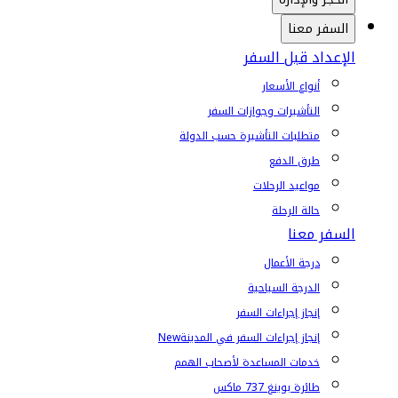
السفر معنا
الإعداد قبل السفر
أنواع الأسعار
التأشيرات وجوازات السفر
متطلبات التأشيرة حسب الدولة
طرق الدفع
مواعيد الرحلات
حالة الرحلة
السفر معنا
درجة الأعمال
الدرجة السياحية
إنجاز إجراءات السفر
إنجاز إجراءات السفر في المدينة
New
خدمات المساعدة لأصحاب الهمم
طائرة بوينغ 737 ماكس