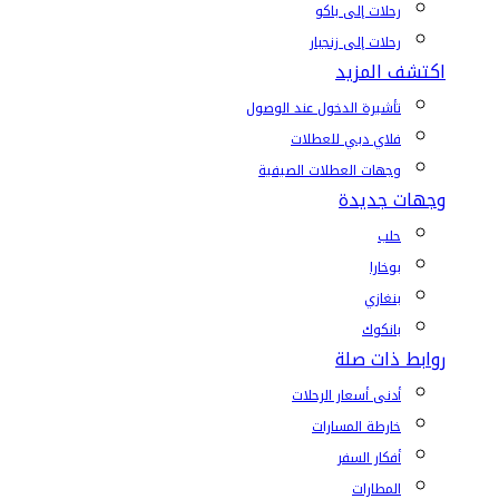
رحلات إلى باكو
رحلات إلى زنجبار
اكتشف المزيد
تأشيرة الدخول عند الوصول
فلاي دبي للعطلات
وجهات العطلات الصيفية
وجهات جديدة
حلب
بوخارا
بنغازي
بانكوك
روابط ذات صلة
أدنى أسعار الرحلات
خارطة المسارات
أفكار السفر
المطارات