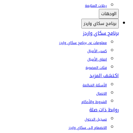
رحلات المتابعة
الوجهات
برنامج سكاي واردز
برنامج سكاي واردز
معلومات عن برنامج سكاي واردز
كسب الأميال
إنفاق الأميال
فئات العضوية
اكتشف المزيد
الأسئلة الشائعة
الاتصال
الشروط والأحكام
روابط ذات صلة
تسجيل الدخول
الانضمام إلى سكاي واردز