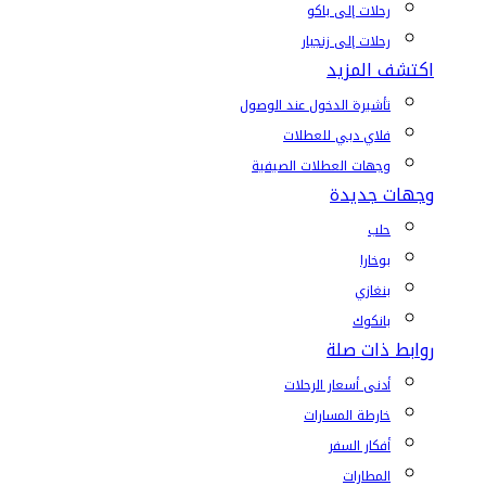
رحلات إلى باكو
رحلات إلى زنجبار
اكتشف المزيد
تأشيرة الدخول عند الوصول
فلاي دبي للعطلات
وجهات العطلات الصيفية
وجهات جديدة
حلب
بوخارا
بنغازي
بانكوك
روابط ذات صلة
أدنى أسعار الرحلات
خارطة المسارات
أفكار السفر
المطارات