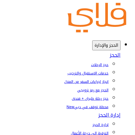
الحجز والإدارة
الحجز
حجز الرحلات
خدمات الإستقبال والترحيب
إنجاز إجراءات السفر من المنزل
الحجز مع رمز ترويجي
حجز رحلة طيران + فندق
محطة توقف في دبي
New
إدارة الحجز
إدارة الحجز
الترقية إلى درجة الأعمال