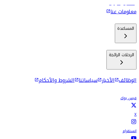
رحلات إلى كولومبو
معلومات عنا
المساعدة
الرحلات الرائجة
الوظائف
الأخبار
سياساتنا
الشروط والأحكام
فيس بوك
X
انستقرام