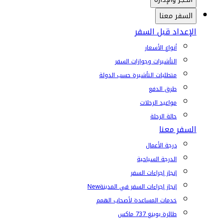
السفر معنا
الإعداد قبل السفر
أنواع الأسعار
التأشيرات وجوازات السفر
متطلبات التأشيرة حسب الدولة
طرق الدفع
مواعيد الرحلات
حالة الرحلة
السفر معنا
درجة الأعمال
الدرجة السياحية
إنجاز إجراءات السفر
إنجاز إجراءات السفر في المدينة
New
خدمات المساعدة لأصحاب الهمم
طائرة بوينغ 737 ماكس