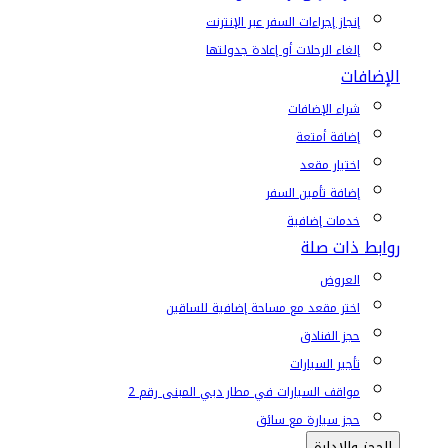
إنجاز إجراءات السفر عبر الإنترنت
إلغاء الرحلات أو إعادة جدولتها
الإضافات
شراء الإضافات
إضافة أمتعة
اختيار مقعد
إضافة تأمين السفر
خدمات إضافية
روابط ذات صلة
العروض
اختر مقعد مع مساحة إضافية للساقين
حجز الفنادق
تأجير السيارات
مواقف السيارات في مطار دبي المبنى رقم 2
حجز سيارة مع سائق
الحجز والإدارة