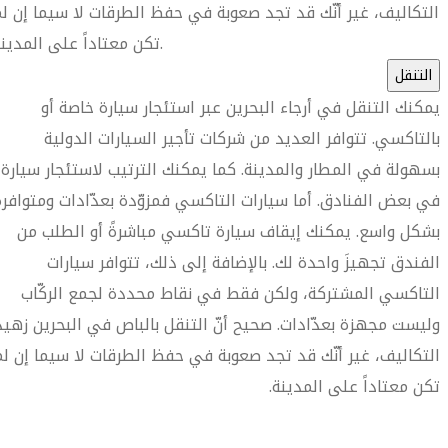
التكاليف، غير أنّك قد تجد صعوبة في حفظ الطرقات لا سيما إن ل
تكن معتاداً على المدينة.
التنقل
يمكنك التنقل في أرجاء البحرين عبر استئجار سيارة خاصة أو
بالتاكسي. تتوافر العديد من شركات تأجير السيارات الدولية
بسهولة في المطار والمدينة. كما يمكنك الترتيب لاستئجار سيارة
في بعض الفنادق. أما سيارات التاكسي فمزوّدة بعدّادات ومتوافرة
بشكل واسع. يمكنك إيقاف سيارة تاكسي مباشرةً أو الطلب من
الفندق تجهيزَ واحدة لك. بالإضافة إلى ذلك، تتوافر سيارات
التاكسي المشتركة، ولكن فقط في نقاط محددة لجمع الركّاب
وليست مجهزة بعدّادات. صحيح أنّ التنقل بالباص في البحرين زهيد
التكاليف، غير أنّك قد تجد صعوبة في حفظ الطرقات لا سيما إن لم
تكن معتاداً على المدينة.
العثور على متجر السفر الأقرب إليك