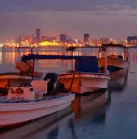
أفكار السفر
معلومات السفر
المعلومات الخاصة بالمطار
أهلاً بك في البحرين
سيحب البحرين كل المهتمين بالطبيعة وعشاق التمتع بأشعة
الشمس وهواة التاريخ على حد سواء. وهي تضم شيئاً مميزاً لكل
شخص حيث تحيط بها المياه الضحلة كما أنها معروفة بطيورها
النادرة، مواقعها الأثرية وشواطئها الجذابة.
أبرز المعالم والأنشطة في البحرين
خذ جولة في قارب سريع إلى جزر حوار وتمتع بيوم في