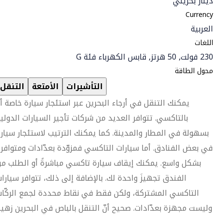
دينار بحريني
Currency
العربية
اللغات
230 فولت, 50 هرتز, قابس الكهرباء فئة G
محول الطاقة
التأشيرات
الأمتعة
التنقل
يمكنك التنقل في أرجاء البحرين عبر استئجار سيارة خاصة أ
بالتاكسي. تتوافر العديد من شركات تأجير السيارات الدولي
بسهولة في المطار والمدينة. كما يمكنك الترتيب لاستئجار سيار
في بعض الفنادق. أما سيارات التاكسي فمزوّدة بعدّادات ومتوافر
بشكل واسع. يمكنك إيقاف سيارة تاكسي مباشرةً أو الطلب م
الفندق تجهيزَ واحدة لك. بالإضافة إلى ذلك، تتوافر سيارا
التاكسي المشتركة، ولكن فقط في نقاط محددة لجمع الركّا
وليست مجهزة بعدّادات. صحيح أنّ التنقل بالباص في البحرين زهي