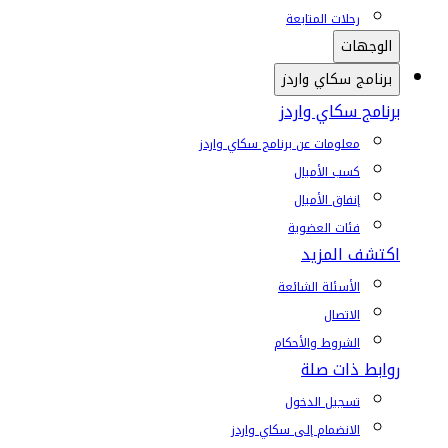
رحلات المتابعة
الوجهات
برنامج سكاي واردز
برنامج سكاي واردز
معلومات عن برنامج سكاي واردز
كسب الأميال
إنفاق الأميال
فئات العضوية
اكتشف المزيد
الأسئلة الشائعة
الاتصال
الشروط والأحكام
روابط ذات صلة
تسجيل الدخول
الانضمام إلى سكاي واردز