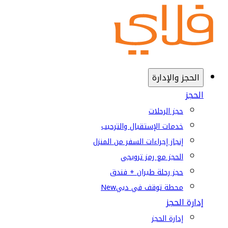
الحجز والإدارة
الحجز
حجز الرحلات
خدمات الإستقبال والترحيب
إنجاز إجراءات السفر من المنزل
الحجز مع رمز ترويجي
حجز رحلة طيران + فندق
محطة توقف في دبي
New
إدارة الحجز
إدارة الحجز