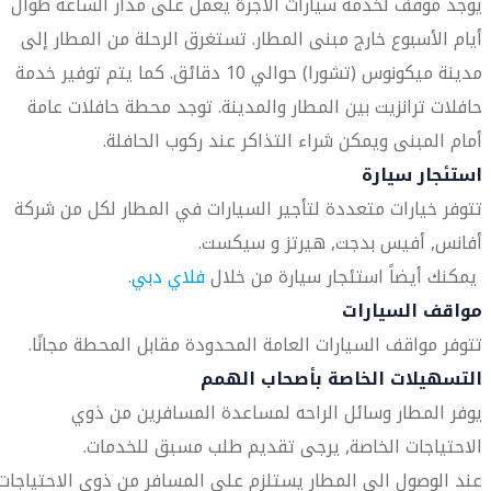
يوجد موقف لخدمة سيارات الأجرة يعمل على مدار الساعة طوال
أيام الأسبوع خارج مبنى المطار. تستغرق الرحلة من المطار إلى
مدينة ميكونوس (تشورا) حوالي 10 دقائق. كما يتم توفير خدمة
حافلات ترانزيت بين المطار والمدينة. توجد محطة حافلات عامة
أمام المبنى ويمكن شراء التذاكر عند ركوب الحافلة.
استئجار سيارة
تتوفر خيارات متعددة لتأجير السيارات في المطار لكل من شركة
أفانس, أفيس بدجت, هيرتز و سيكست.
يمكنك أيضاً استئجار سيارة من خلال
فلاي دبي
.
مواقف السيارات
تتوفر مواقف السيارات العامة المحدودة مقابل المحطة مجانًا.
التسهيلات الخاصة بأصحاب الهمم
يوفر المطار وسائل الراحه لمساعدة المسافرين من ذوي
الاحتياجات الخاصة, يرجى تقديم طلب مسبق للخدمات.
عند الوصول الى المطار يستلزم على المسافر من ذوي الاحتياجات