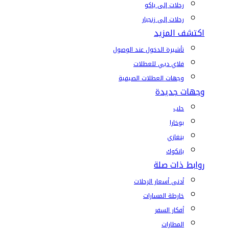
رحلات إلى باكو
رحلات إلى زنجبار
اكتشف المزيد
تأشيرة الدخول عند الوصول
فلاي دبي للعطلات
وجهات العطلات الصيفية
وجهات جديدة
حلب
بوخارا
بنغازي
بانكوك
روابط ذات صلة
أدنى أسعار الرحلات
خارطة المسارات
أفكار السفر
المطارات