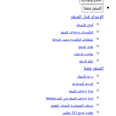
السفر معنا
الإعداد قبل السفر
أنواع الأسعار
التأشيرات وجوازات السفر
متطلبات التأشيرة حسب الدولة
طرق الدفع
مواعيد الرحلات
حالة الرحلة
السفر معنا
درجة الأعمال
الدرجة السياحية
إنجاز إجراءات السفر
إنجاز إجراءات السفر في المدينة
New
خدمات المساعدة لأصحاب الهمم
طائرة بوينغ 737 ماكس