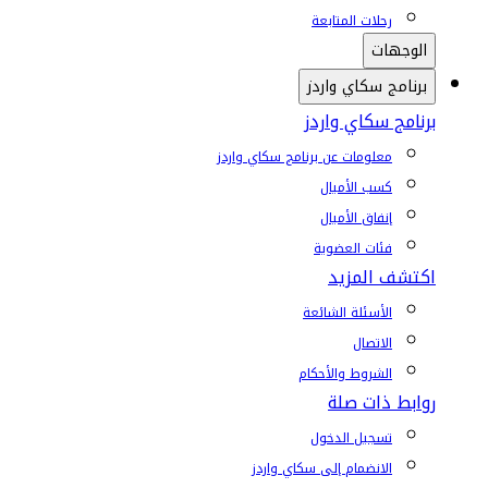
رحلات المتابعة
الوجهات
برنامج سكاي واردز
برنامج سكاي واردز
معلومات عن برنامج سكاي واردز
كسب الأميال
إنفاق الأميال
فئات العضوية
اكتشف المزيد
الأسئلة الشائعة
الاتصال
الشروط والأحكام
روابط ذات صلة
تسجيل الدخول
الانضمام إلى سكاي واردز