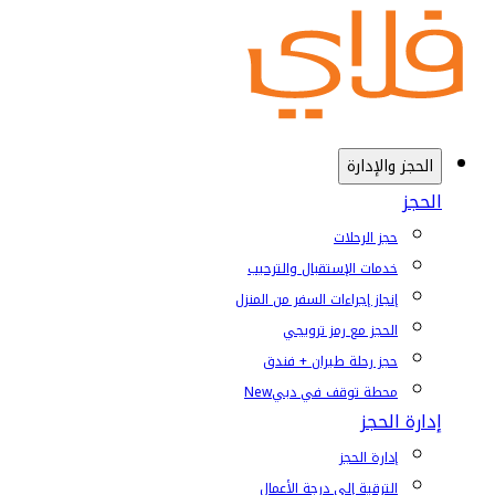
الحجز والإدارة
الحجز
حجز الرحلات
خدمات الإستقبال والترحيب
إنجاز إجراءات السفر من المنزل
الحجز مع رمز ترويجي
حجز رحلة طيران + فندق
محطة توقف في دبي
New
إدارة الحجز
إدارة الحجز
الترقية إلى درجة الأعمال