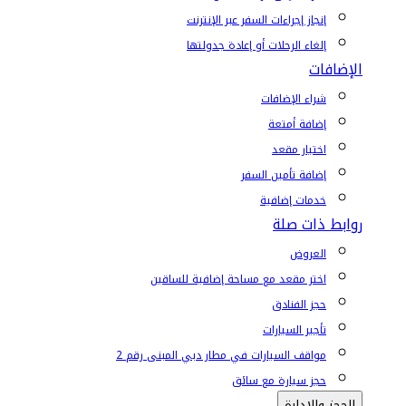
إنجاز إجراءات السفر عبر الإنترنت
إلغاء الرحلات أو إعادة جدولتها
الإضافات
شراء الإضافات
إضافة أمتعة
اختيار مقعد
إضافة تأمين السفر
خدمات إضافية
روابط ذات صلة
العروض
اختر مقعد مع مساحة إضافية للساقين
حجز الفنادق
تأجير السيارات
مواقف السيارات في مطار دبي المبنى رقم 2
حجز سيارة مع سائق
الحجز والإدارة