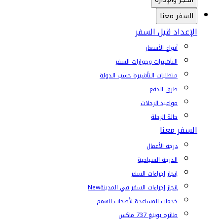
السفر معنا
الإعداد قبل السفر
أنواع الأسعار
التأشيرات وجوازات السفر
متطلبات التأشيرة حسب الدولة
طرق الدفع
مواعيد الرحلات
حالة الرحلة
السفر معنا
درجة الأعمال
الدرجة السياحية
إنجاز إجراءات السفر
إنجاز إجراءات السفر في المدينة
New
خدمات المساعدة لأصحاب الهمم
طائرة بوينغ 737 ماكس