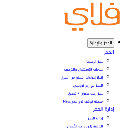
الحجز والإدارة
الحجز
حجز الرحلات
خدمات الإستقبال والترحيب
إنجاز إجراءات السفر من المنزل
الحجز مع رمز ترويجي
حجز رحلة طيران + فندق
محطة توقف في دبي
New
إدارة الحجز
إدارة الحجز
الترقية إلى درجة الأعمال