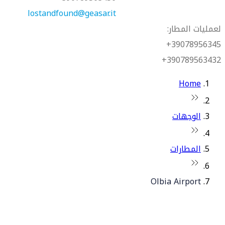
lostandfound@geasar.it
لعمليات المطار:
39078956345+
390789563432+
Home
الوجهات
المطارات
Olbia Airport