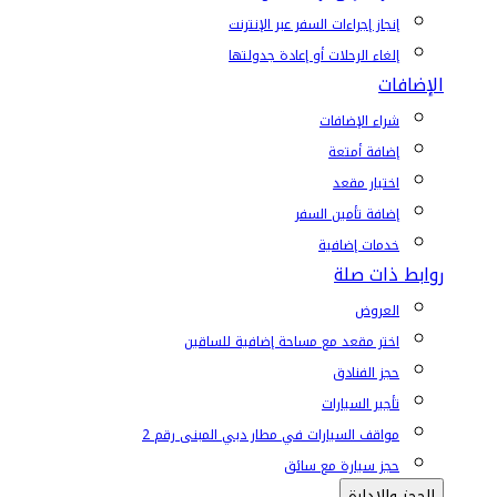
إنجاز إجراءات السفر عبر الإنترنت
إلغاء الرحلات أو إعادة جدولتها
الإضافات
شراء الإضافات
إضافة أمتعة
اختيار مقعد
إضافة تأمين السفر
خدمات إضافية
روابط ذات صلة
العروض
اختر مقعد مع مساحة إضافية للساقين
حجز الفنادق
تأجير السيارات
مواقف السيارات في مطار دبي المبنى رقم 2
حجز سيارة مع سائق
الحجز والإدارة