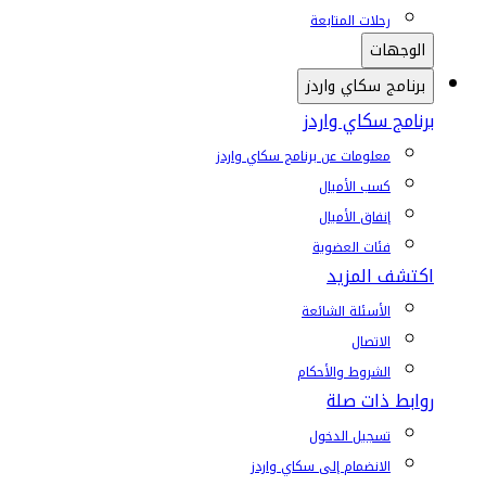
رحلات المتابعة
الوجهات
برنامج سكاي واردز
برنامج سكاي واردز
معلومات عن برنامج سكاي واردز
كسب الأميال
إنفاق الأميال
فئات العضوية
اكتشف المزيد
الأسئلة الشائعة
الاتصال
الشروط والأحكام
روابط ذات صلة
تسجيل الدخول
الانضمام إلى سكاي واردز