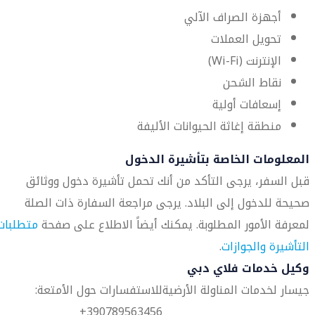
أجهزة الصراف الآلي
تحويل العملات
الإنترنت (Wi-Fi)
نقاط الشحن
إسعافات أولية
منطقة إغاثة الحيوانات الأليفة
المعلومات الخاصة بتأشيرة الدخول
قبل السفر، يرجى التأكد من أنك تحمل تأشيرة دخول ووثائق
صحيحة للدخول إلى البلاد. يرجى مراجعة السفارة ذات الصلة
لمعرفة الأمور المطلوبة. يمكنك أيضاً الاطلاع على صفحة
متطلبات
التأشيرة والجوازات
.
وكيل خدمات فلاي دبي
جيسار لخدمات المناولة الأرضية
للاستفسارات حول الأمتعة:
390789563456+