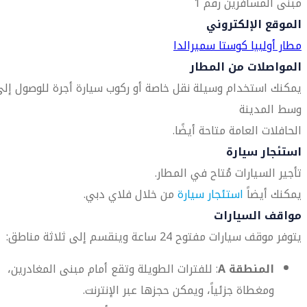
مبنى المسافرين رقم 1
الموقع الإلكتروني
مطار أولبيا كوستا سميرالدا
المواصلات من المطار
يمكنك استخدام وسيلة نقل خاصة أو ركوب سيارة أجرة للوصول إل
وسط المدينة
الحافلات العامة متاحة أيضًا.
استئجار سيارة
تأجير السيارات مُتاح في المطار.
يمكنك أيضاً
استئجار سيارة
من خلال فلاي دبي.
مواقف السيارات
يتوفر موقف سيارات مفتوح 24 ساعة وينقسم إلى ثلاثة مناطق:
المنطقة A
: للفترات الطويلة وتقع أمام مبنى المغادرين،
ومغطاة جزئياً، ويمكن حجزها عبر الإنترنت.