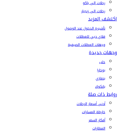
رحلات إلى باكو
رحلات إلى زنجبار
اكتشف المزيد
تأشيرة الدخول عند الوصول
فلاي دبي للعطلات
وجهات العطلات الصيفية
وجهات جديدة
حلب
بوخارا
بنغازي
بانكوك
روابط ذات صلة
أدنى أسعار الرحلات
خارطة المسارات
أفكار السفر
المطارات