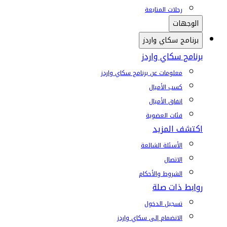
رحلات المتابعة
الوجهات
برنامج سكاي واردز
برنامج سكاي واردز
معلومات عن برنامج سكاي واردز
كسب الأميال
إنفاق الأميال
فئات العضوية
اكتشف المزيد
الأسئلة الشائعة
الاتصال
الشروط والأحكام
روابط ذات صلة
تسجيل الدخول
الانضمام إلى سكاي واردز