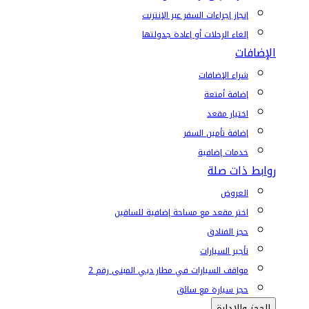
إنجاز إجراءات السفر عبر الإنترنت
إلغاء الرحلات أو إعادة جدولتها
الإضافات
شراء الإضافات
إضافة أمتعة
اختيار مقعد
إضافة تأمين السفر
خدمات إضافية
روابط ذات صلة
العروض
اختر مقعد مع مساحة إضافية للساقين
حجز الفنادق
تأجير السيارات
مواقف السيارات في مطار دبي المبنى رقم 2
حجز سيارة مع سائق
الحجز والإدارة