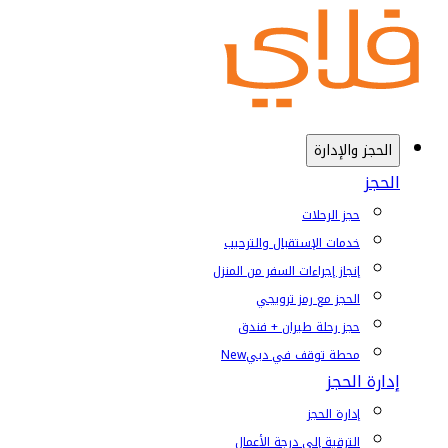
الحجز والإدارة
الحجز
حجز الرحلات
خدمات الإستقبال والترحيب
إنجاز إجراءات السفر من المنزل
الحجز مع رمز ترويجي
حجز رحلة طيران + فندق
محطة توقف في دبي
New
إدارة الحجز
إدارة الحجز
الترقية إلى درجة الأعمال