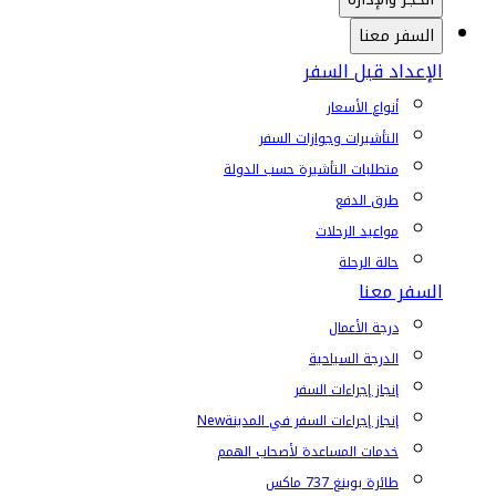
السفر معنا
الإعداد قبل السفر
أنواع الأسعار
التأشيرات وجوازات السفر
متطلبات التأشيرة حسب الدولة
طرق الدفع
مواعيد الرحلات
حالة الرحلة
السفر معنا
درجة الأعمال
الدرجة السياحية
إنجاز إجراءات السفر
إنجاز إجراءات السفر في المدينة
New
خدمات المساعدة لأصحاب الهمم
طائرة بوينغ 737 ماكس