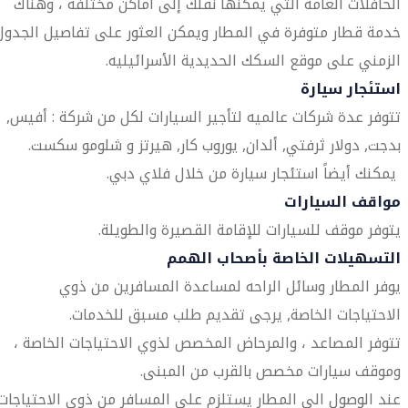
الحافلات العامة التي يمكنها نقلك إلى أماكن مختلفة ، وهناك
خدمة قطار متوفرة في المطار ويمكن العثور على تفاصيل الجدول
الزمني على موقع السكك الحديدية الأسرائيليه.
استئجار سيارة
تتوفر عدة شركات عالميه لتأجير السيارات لكل من شركة : أفيس,
بدجت, دولار ثرفتي, ألدان, يوروب كار, هيرتز و شلومو سكست.
يمكنك أيضاً استئجار سيارة من خلال فلاي دبي.
مواقف السيارات
يتوفر موقف للسيارات للإقامة القصيرة والطويلة.
التسهيلات الخاصة بأصحاب الهمم
يوفر المطار وسائل الراحه لمساعدة المسافرين من ذوي
الاحتياجات الخاصة, يرجى تقديم طلب مسبق للخدمات.
تتوفر المصاعد ، والمرحاض المخصص لذوي الاحتياجات الخاصة ،
وموقف سيارات مخصص بالقرب من المبنى.
عند الوصول الى المطار يستلزم على المسافر من ذوي الاحتياجات