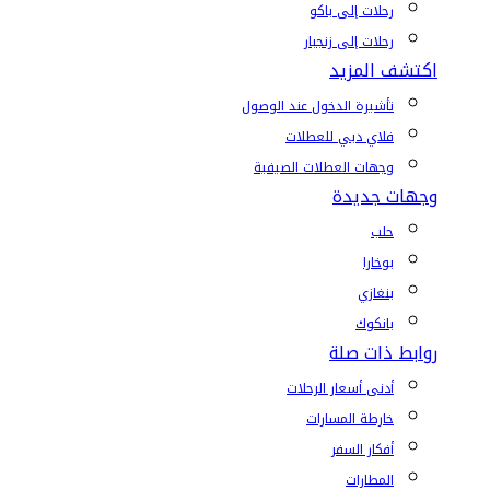
رحلات إلى باكو
رحلات إلى زنجبار
اكتشف المزيد
تأشيرة الدخول عند الوصول
فلاي دبي للعطلات
وجهات العطلات الصيفية
وجهات جديدة
حلب
بوخارا
بنغازي
بانكوك
روابط ذات صلة
أدنى أسعار الرحلات
خارطة المسارات
أفكار السفر
المطارات