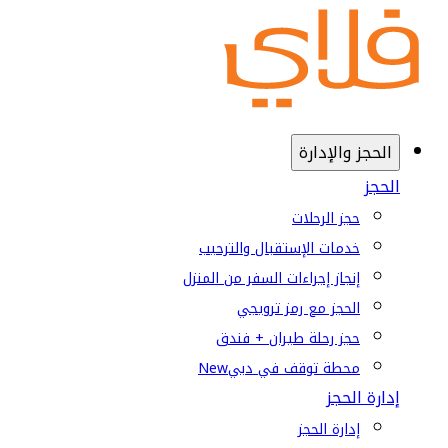
الحجز والإدارة
الحجز
حجز الرحلات
خدمات الإستقبال والترحيب
إنجاز إجراءات السفر من المنزل
الحجز مع رمز ترويجي
حجز رحلة طيران + فندق
محطة توقف في دبي
New
إدارة الحجز
إدارة الحجز