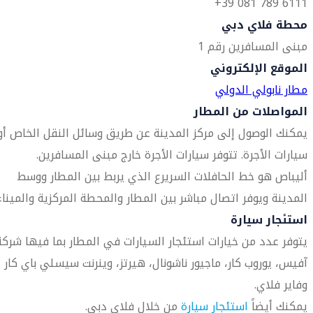
6111 789 081 39+
محطة فلاي دبي
مبنى المسافرين رقم 1
الموقع الإلكتروني
مطار نابولي الدولي
المواصلات من المطار
يمكنك الوصول إلى مركز المدينة عن طريق وسائل النقل الخاص أو
سيارات الأجرة. تتوفر سيارات الأجرة خارج مبنى المسافرين.
أليباص هو خط الحافلات السريرع الذي يربط بين المطار ووسط
المدينة ويوفر اتصال مباشر بين المطار والمحطة المركزية والميناء
استئجار سيارة
يتوفر عدد من خيارات استئجار السيارات في المطار بما فيها شركة
آفيس، يوروب كار، ماجيور ناشونال، هيرتز، وينرنت سيسلي باي كار
وفاير فلاي.
يمكنك أيضاً
استئجار سيارة
من خلال فلاي دبي.