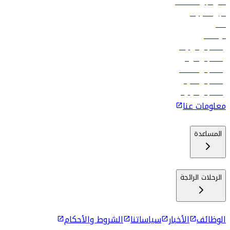
فلاي دبي للعطلات
تأجير السيارات
فنادق
الوظائف
رحلات إلى تبيليسي
رحلات إلى الرياض
رحلات إلى مسقط
رحلات إلى ماليه
رحلات إلى كولومبو
معلومات عنا
المساعدة
الرحلات الرائجة
الوظائف
الأخبار
سياساتنا
الشروط والأحكام