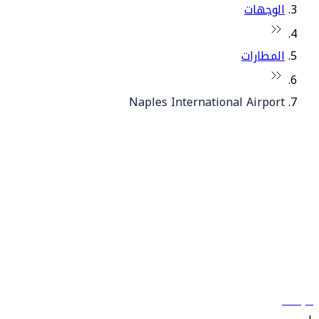
الوجهات
المطارات
Naples International Airport
© فلاي دبي 2026. جميع الحقوق محفوظة.
سياساتنا