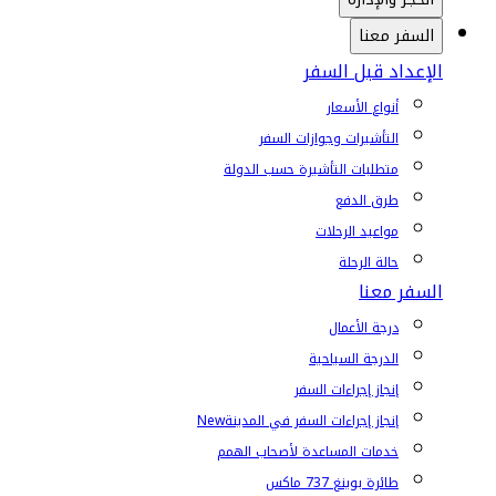
السفر معنا
الإعداد قبل السفر
أنواع الأسعار
التأشيرات وجوازات السفر
متطلبات التأشيرة حسب الدولة
طرق الدفع
مواعيد الرحلات
حالة الرحلة
السفر معنا
درجة الأعمال
الدرجة السياحية
إنجاز إجراءات السفر
إنجاز إجراءات السفر في المدينة
New
خدمات المساعدة لأصحاب الهمم
طائرة بوينغ 737 ماكس