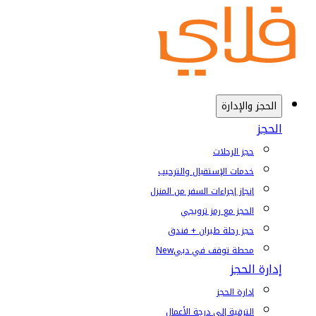
الحجز والإدارة
الحجز
حجز الرحلات
خدمات الإستقبال والترحيب
إنجاز إجراءات السفر من المنزل
الحجز مع رمز ترويجي
حجز رحلة طيران + فندق
محطة توقف في دبي
New
إدارة الحجز
إدارة الحجز
الترقية إلى درجة الأعمال