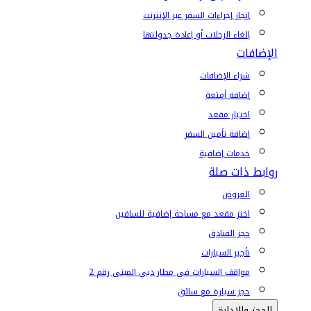
إنجاز إجراءات السفر عبر الإنترنت
إلغاء الرحلات أو إعادة جدولتها
الإضافات
شراء الإضافات
إضافة أمتعة
اختيار مقعد
إضافة تأمين السفر
خدمات إضافية
روابط ذات صلة
العروض
اختر مقعد مع مساحة إضافية للساقين
حجز الفنادق
تأجير السيارات
مواقف السيارات في مطار دبي المبنى رقم 2
حجز سيارة مع سائق
الحجز والإدارة