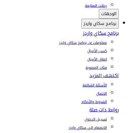
رحلات المتابعة
الوجهات
برنامج سكاي واردز
برنامج سكاي واردز
معلومات عن برنامج سكاي واردز
كسب الأميال
إنفاق الأميال
فئات العضوية
اكتشف المزيد
الأسئلة الشائعة
الاتصال
الشروط والأحكام
روابط ذات صلة
تسجيل الدخول
الانضمام إلى سكاي واردز