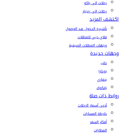
رحلات إلى باكو
رحلات إلى زنجبار
اكتشف المزيد
تأشيرة الدخول عند الوصول
فلاي دبي للعطلات
وجهات العطلات الصيفية
وجهات جديدة
حلب
بوخارا
بنغازي
بانكوك
روابط ذات صلة
أدنى أسعار الرحلات
خارطة المسارات
أفكار السفر
المطارات