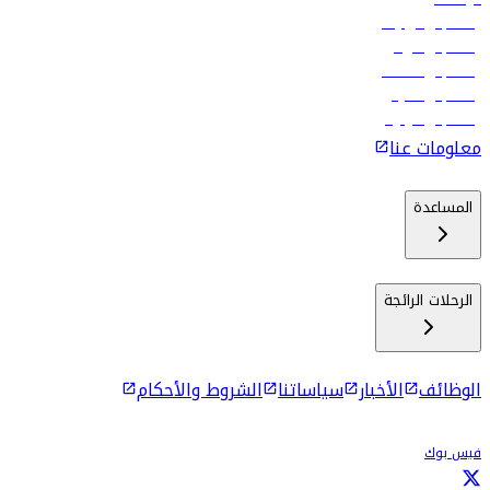
رحلات إلى تبيليسي
رحلات إلى الرياض
رحلات إلى مسقط
رحلات إلى ماليه
رحلات إلى كولومبو
معلومات عنا
المساعدة
الرحلات الرائجة
الوظائف
الأخبار
سياساتنا
الشروط والأحكام
فيس بوك