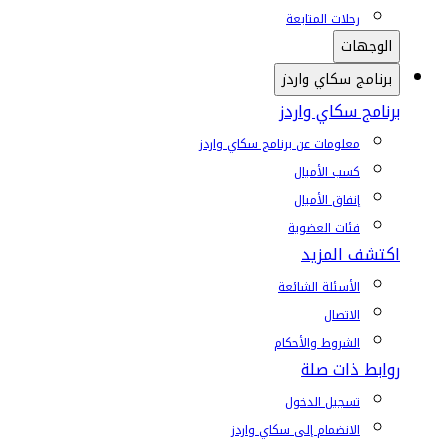
رحلات المتابعة
الوجهات
برنامج سكاي واردز
برنامج سكاي واردز
معلومات عن برنامج سكاي واردز
كسب الأميال
إنفاق الأميال
فئات العضوية
اكتشف المزيد
الأسئلة الشائعة
الاتصال
الشروط والأحكام
روابط ذات صلة
تسجيل الدخول
الانضمام إلى سكاي واردز