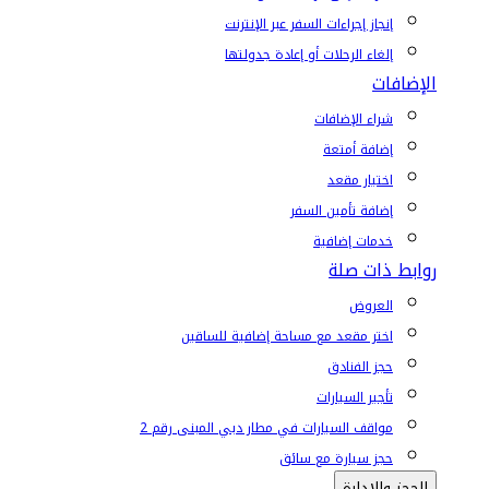
إنجاز إجراءات السفر عبر الإنترنت
إلغاء الرحلات أو إعادة جدولتها
الإضافات
شراء الإضافات
إضافة أمتعة
اختيار مقعد
إضافة تأمين السفر
خدمات إضافية
روابط ذات صلة
العروض
اختر مقعد مع مساحة إضافية للساقين
حجز الفنادق
تأجير السيارات
مواقف السيارات في مطار دبي المبنى رقم 2
حجز سيارة مع سائق
الحجز والإدارة