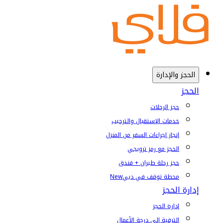
الحجز والإدارة
الحجز
حجز الرحلات
خدمات الإستقبال والترحيب
إنجاز إجراءات السفر من المنزل
الحجز مع رمز ترويجي
حجز رحلة طيران + فندق
محطة توقف في دبي
New
إدارة الحجز
إدارة الحجز
الترقية إلى درجة الأعمال