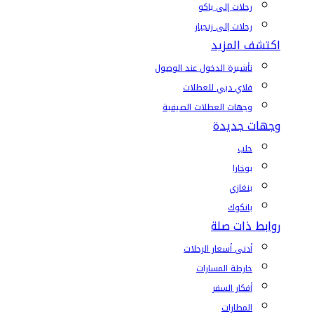
رحلات إلى باكو
رحلات إلى زنجبار
اكتشف المزيد
تأشيرة الدخول عند الوصول
فلاي دبي للعطلات
وجهات العطلات الصيفية
وجهات جديدة
حلب
بوخارا
بنغازي
بانكوك
روابط ذات صلة
أدنى أسعار الرحلات
خارطة المسارات
أفكار السفر
المطارات