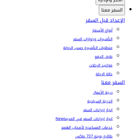
السفر معنا
الإعداد قبل السفر
أنواع الأسعار
التأشيرات وجوازات السفر
متطلبات التأشيرة حسب الدولة
طرق الدفع
مواعيد الرحلات
حالة الرحلة
السفر معنا
درجة الأعمال
الدرجة السياحية
إنجاز إجراءات السفر
إنجاز إجراءات السفر في المدينة
New
خدمات المساعدة لأصحاب الهمم
طائرة بوينغ 737 ماكس