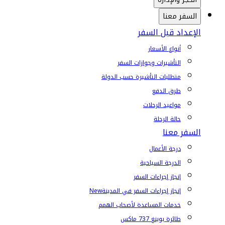
السفر معنا
الإعداد قبل السفر
أنواع الأسعار
التأشيرات وجوازات السفر
متطلبات التأشيرة حسب الدولة
طرق الدفع
مواعيد الرحلات
حالة الرحلة
السفر معنا
درجة الأعمال
الدرجة السياحية
إنجاز إجراءات السفر
إنجاز إجراءات السفر في المدينة
New
خدمات المساعدة لأصحاب الهمم
طائرة بوينغ 737 ماكس