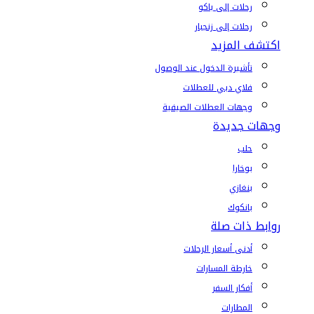
رحلات إلى باكو
رحلات إلى زنجبار
اكتشف المزيد
تأشيرة الدخول عند الوصول
فلاي دبي للعطلات
وجهات العطلات الصيفية
وجهات جديدة
حلب
بوخارا
بنغازي
بانكوك
روابط ذات صلة
أدنى أسعار الرحلات
خارطة المسارات
أفكار السفر
المطارات