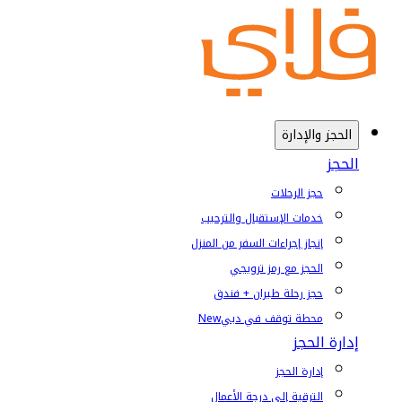
الحجز والإدارة
الحجز
حجز الرحلات
خدمات الإستقبال والترحيب
إنجاز إجراءات السفر من المنزل
الحجز مع رمز ترويجي
حجز رحلة طيران + فندق
محطة توقف في دبي
New
إدارة الحجز
إدارة الحجز
الترقية إلى درجة الأعمال