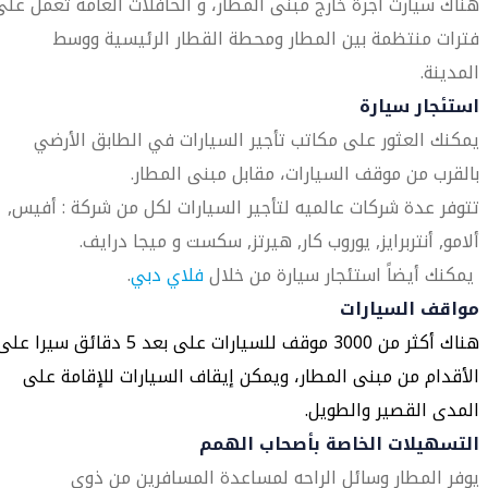
هناك سيارت أجرة خارج مبنى المطار، و الحافلات العامة تعمل على
فترات منتظمة بين المطار ومحطة القطار الرئيسية ووسط
المدينة.
استئجار سيارة
يمكنك العثور على مكاتب تأجير السيارات في الطابق الأرضي
بالقرب من موقف السيارات، مقابل مبنى المطار.
تتوفر عدة شركات عالميه لتأجير السيارات لكل من شركة : أفيس,
ألامو, أنتربرايز, يوروب كار, هيرتز, سكست و ميجا درايف.
يمكنك أيضاً استئجار سيارة من خلال
فلاي دبي
.
مواقف السيارات
هناك أكثر من 3000 موقف للسيارات على بعد 5 دقائق سيرا عل
الأقدام من مبنى المطار، ويمكن إيقاف السيارات للإقامة على
المدى القصير والطويل.
التسهيلات الخاصة بأصحاب الهمم
يوفر المطار وسائل الراحه لمساعدة المسافرين من ذوي