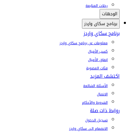
رحلات المتابعة
الوجهات
برنامج سكاي واردز
برنامج سكاي واردز
معلومات عن برنامج سكاي واردز
كسب الأميال
إنفاق الأميال
فئات العضوية
اكتشف المزيد
الأسئلة الشائعة
الاتصال
الشروط والأحكام
روابط ذات صلة
تسجيل الدخول
الانضمام إلى سكاي واردز