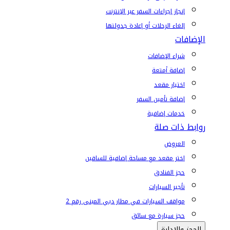
إنجاز إجراءات السفر عبر الإنترنت
إلغاء الرحلات أو إعادة جدولتها
الإضافات
شراء الإضافات
إضافة أمتعة
اختيار مقعد
إضافة تأمين السفر
خدمات إضافية
روابط ذات صلة
العروض
اختر مقعد مع مساحة إضافية للساقين
حجز الفنادق
تأجير السيارات
مواقف السيارات في مطار دبي المبنى رقم 2
حجز سيارة مع سائق
الحجز والإدارة