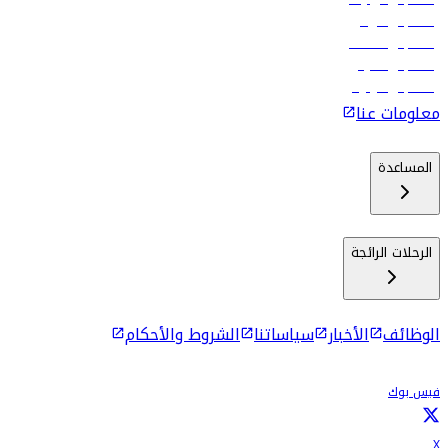
رحلات إلى الرياض
رحلات إلى مسقط
رحلات إلى ماليه
رحلات إلى كولومبو
معلومات عنا
المساعدة
الرحلات الرائجة
الوظائف
الأخبار
سياساتنا
الشروط والأحكام
فيس بوك
X