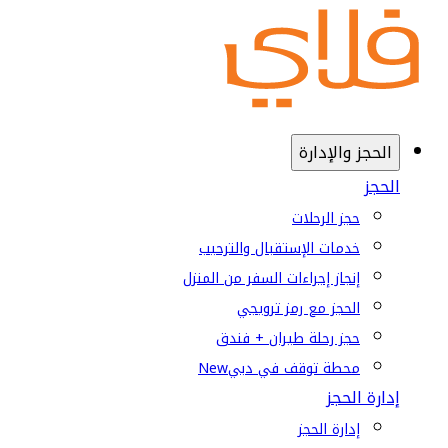
الحجز والإدارة
الحجز
حجز الرحلات
خدمات الإستقبال والترحيب
إنجاز إجراءات السفر من المنزل
الحجز مع رمز ترويجي
حجز رحلة طيران + فندق
محطة توقف في دبي
New
إدارة الحجز
إدارة الحجز