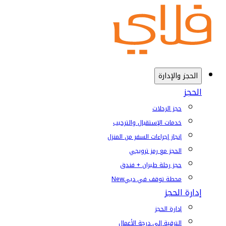
الحجز والإدارة
الحجز
حجز الرحلات
خدمات الإستقبال والترحيب
إنجاز إجراءات السفر من المنزل
الحجز مع رمز ترويجي
حجز رحلة طيران + فندق
محطة توقف في دبي
New
إدارة الحجز
إدارة الحجز
الترقية إلى درجة الأعمال