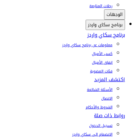
رحلات المتابعة
الوجهات
برنامج سكاي واردز
برنامج سكاي واردز
معلومات عن برنامج سكاي واردز
كسب الأميال
إنفاق الأميال
فئات العضوية
اكتشف المزيد
الأسئلة الشائعة
الاتصال
الشروط والأحكام
روابط ذات صلة
تسجيل الدخول
الانضمام إلى سكاي واردز