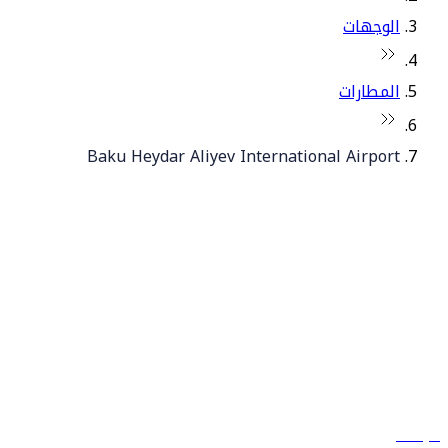
الوجهات
المطارات
Baku Heydar Aliyev International Airport
© فلاي دبي 2026. جميع الحقوق محفوظة.
سياساتنا