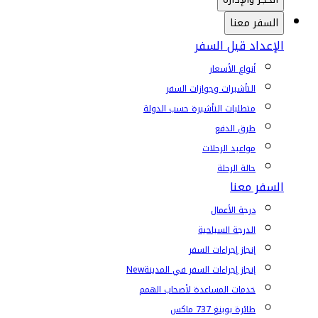
السفر معنا
الإعداد قبل السفر
أنواع الأسعار
التأشيرات وجوازات السفر
متطلبات التأشيرة حسب الدولة
طرق الدفع
مواعيد الرحلات
حالة الرحلة
السفر معنا
درجة الأعمال
الدرجة السياحية
إنجاز إجراءات السفر
إنجاز إجراءات السفر في المدينة
New
خدمات المساعدة لأصحاب الهمم
طائرة بوينغ 737 ماكس