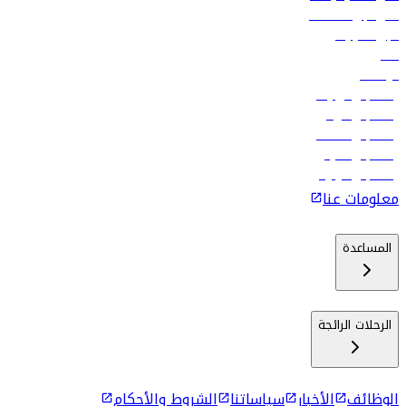
فلاي دبي للعطلات
تأجير السيارات
فنادق
الوظائف
رحلات إلى تبيليسي
رحلات إلى الرياض
رحلات إلى مسقط
رحلات إلى ماليه
رحلات إلى كولومبو
معلومات عنا
المساعدة
الرحلات الرائجة
الوظائف
الأخبار
سياساتنا
الشروط والأحكام