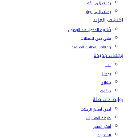
رحلات إلى باكو
رحلات إلى زنجبار
اكتشف المزيد
تأشيرة الدخول عند الوصول
فلاي دبي للعطلات
وجهات العطلات الصيفية
وجهات جديدة
حلب
بوخارا
بنغازي
بانكوك
روابط ذات صلة
أدنى أسعار الرحلات
خارطة المسارات
أفكار السفر
المطارات