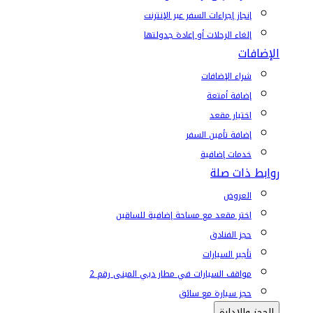
إنجاز إجراءات السفر عبر الإنترنت
إلغاء الرحلات أو إعادة جدولتها
الإضافات
شراء الإضافات
إضافة أمتعة
اختيار مقعد
إضافة تأمين السفر
خدمات إضافية
روابط ذات صلة
العروض
اختر مقعد مع مساحة إضافية للساقين
حجز الفنادق
تأجير السيارات
مواقف السيارات في مطار دبي المبنى رقم 2
حجز سيارة مع سائق
الحجز والإدارة