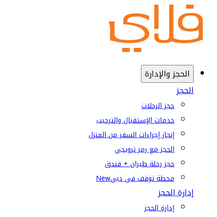
الحجز والإدارة
الحجز
حجز الرحلات
خدمات الإستقبال والترحيب
إنجاز إجراءات السفر من المنزل
الحجز مع رمز ترويجي
حجز رحلة طيران + فندق
محطة توقف في دبي
New
إدارة الحجز
إدارة الحجز