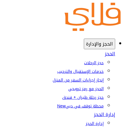
الحجز والإدارة
الحجز
حجز الرحلات
خدمات الإستقبال والترحيب
إنجاز إجراءات السفر من المنزل
الحجز مع رمز ترويجي
حجز رحلة طيران + فندق
محطة توقف في دبي
New
إدارة الحجز
إدارة الحجز