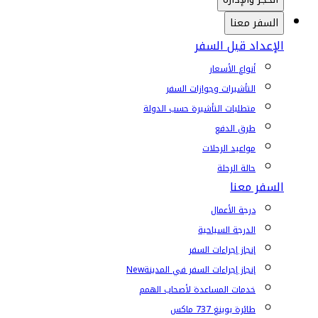
السفر معنا
الإعداد قبل السفر
أنواع الأسعار
التأشيرات وجوازات السفر
متطلبات التأشيرة حسب الدولة
طرق الدفع
مواعيد الرحلات
حالة الرحلة
السفر معنا
درجة الأعمال
الدرجة السياحية
إنجاز إجراءات السفر
إنجاز إجراءات السفر في المدينة
New
خدمات المساعدة لأصحاب الهمم
طائرة بوينغ 737 ماكس