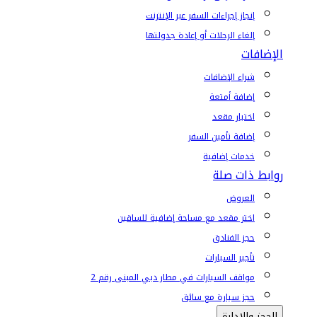
إنجاز إجراءات السفر عبر الإنترنت
إلغاء الرحلات أو إعادة جدولتها
الإضافات
شراء الإضافات
إضافة أمتعة
اختيار مقعد
إضافة تأمين السفر
خدمات إضافية
روابط ذات صلة
العروض
اختر مقعد مع مساحة إضافية للساقين
حجز الفنادق
تأجير السيارات
مواقف السيارات في مطار دبي المبنى رقم 2
حجز سيارة مع سائق
الحجز والإدارة