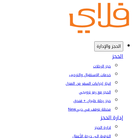
الحجز والإدارة
الحجز
حجز الرحلات
خدمات الإستقبال والترحيب
إنجاز إجراءات السفر من المنزل
الحجز مع رمز ترويجي
حجز رحلة طيران + فندق
محطة توقف في دبي
New
إدارة الحجز
إدارة الحجز
الترقية إلى درجة الأعمال