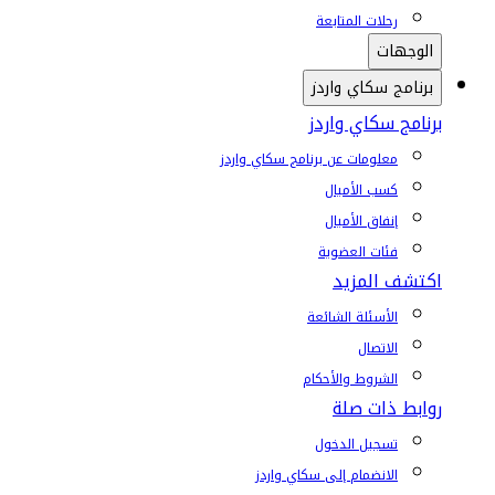
رحلات المتابعة
الوجهات
برنامج سكاي واردز
برنامج سكاي واردز
معلومات عن برنامج سكاي واردز
كسب الأميال
إنفاق الأميال
فئات العضوية
اكتشف المزيد
الأسئلة الشائعة
الاتصال
الشروط والأحكام
روابط ذات صلة
تسجيل الدخول
الانضمام إلى سكاي واردز