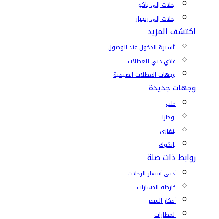
رحلات إلى باكو
رحلات إلى زنجبار
اكتشف المزيد
تأشيرة الدخول عند الوصول
فلاي دبي للعطلات
وجهات العطلات الصيفية
وجهات جديدة
حلب
بوخارا
بنغازي
بانكوك
روابط ذات صلة
أدنى أسعار الرحلات
خارطة المسارات
أفكار السفر
المطارات